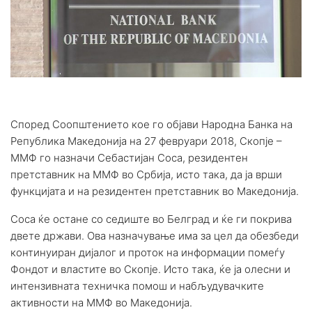
Според Соопштението кое го објави Народна Банка на
Република Македонија на 27 февруари 2018, Скопје –
ММФ го назначи Себастијан Соса, резидентен
претставник на ММФ во Србија, исто така, да ја врши
функцијата и на резидентен претставник во Македонија.
Соса ќе остане со седиште во Белград и ќе ги покрива
двете држави. Ова назначување има за цел да обезбеди
континуиран дијалог и проток на информации помеѓу
Фондот и властите во Скопје. Исто така, ќе ја олесни и
интензивната техничка помош и набљудувачките
активности на ММФ во Македонија.