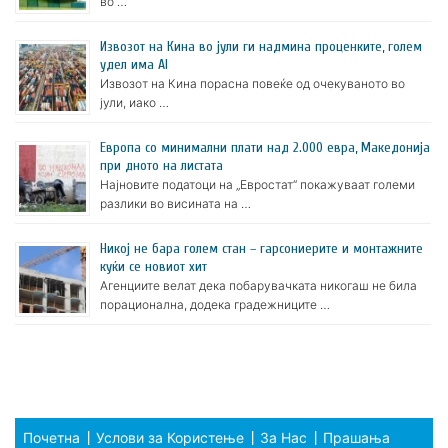
во …
Извозот на Кина во јули ги надмина проценките, голем
удел има AI
Извозот на Кина порасна повеќе од очекуваното во
јули, иако …
Европа со минимални плати над 2.000 евра, Македонија
при дното на листата
Најновите податоци на „Евростат“ покажуваат големи
разлики во висината на …
Никој не бара голем стан – гарсониерите и монтажните
куќи се новиот хит
Агенциите велат дека побарувачката никогаш не била
порационална, додека градежниците …
Почетна
Услови за Користење
За Нас
Прашања