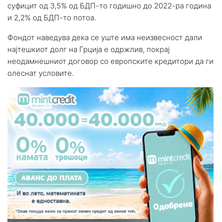
суфицит од 3,5% од БДП-то годишно до 2022-ра година
и 2,2% од БДП-то потоа.
Фондот наведува дека се уште има неизвесност дали
најтешкиот долг на Грција е одржлив, покрај
неодамнешниот договор со европските кредитори да ги
олеснат условите.