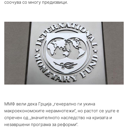
соочува со многу предизвици.
ММФ вели дека Грција „генерално ги укина
макроекономските нерамнотежи“, но растот се уште е
спречен од „значителното наследство на кризата и
незавршени програма за реформи“.