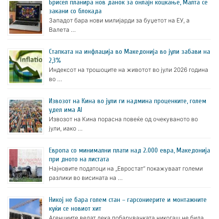
Брисел планира нов данок за онлајн коцкање, Малта се
закани со блокада
Западот бара нови милијарди за буџетот на ЕУ, а
Валета …
Стапката на инфлација во Македонија во јули забави на
2,3%
Индексот на трошоците на животот во јули 2026 година
во …
Извозот на Кина во јули ги надмина проценките, голем
удел има AI
Извозот на Кина порасна повеќе од очекуваното во
јули, иако …
Европа со минимални плати над 2.000 евра, Македонија
при дното на листата
Најновите податоци на „Евростат“ покажуваат големи
разлики во висината на …
Никој не бара голем стан – гарсониерите и монтажните
куќи се новиот хит
Агенциите велат дека побарувачката никогаш не била