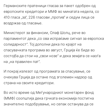
Германските пратеници гласаа за пакет одобрен од
европските кредитори и ММФ во минатата недела, со
410 гласа „за“, 226 гласови „против“ и седум лица се
воздржаа од гласање.
Министерот за финансии, Олаф Шолц, рече во
парламентот дека „со ова испраќаме сигнал за европска
солидарност“. Тој дополни дека по крајот на
спасувачката програма во август, Грција ќе биде во
состојба да стои на „свои нозе“ и дека земјата се наоѓа
на „на правилен пат“.
И покрај излезот од програмата за спасување, се
очекува Грција да остане под зголемен надзор од
страна на своите кредитори.
Во исто време од Меѓународниот монетарен фонд
(ММФ) соопштија дека грчката економија постигна
значително подобрување, но сепак останува да се