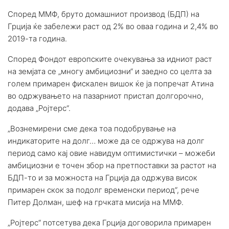
Според ММФ, бруто домашниот производ (БДП) на
Грција ќе забележи раст од 2% во оваа година и 2,4% во
2019-та година.
Според Фондот европските очекувања за идниот раст
на земјата се „многу амбициозни“ и заедно со целта за
голем примарен фискален вишок ќе ја попречат Атина
во одржувањето на пазарниот пристап долгорочно,
додава „Ројтерс“.
„Вознемирени сме дека тоа подобрување на
индикаторите на долг… може да се одржува на долг
период само кај овие навидум оптимистички – можеби
амбициозни е точен збор на претпоставки за растот на
БДП-то и за можноста на Грција да одржува висок
примарен скок за подолг временски период“, рече
Питер Долман, шеф на грчката мисија на ММФ.
„Ројтерс“ потсетува дека Грција договорила примарен