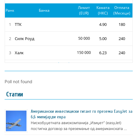
Poll not found
Статии
Американски инвестициски гигант го презема EasyJet за
6,6 милијарди евра
Нискобуџетната авиокомпанија „Изиџет“ (easyJet)
постигна договор за преземање од американската …