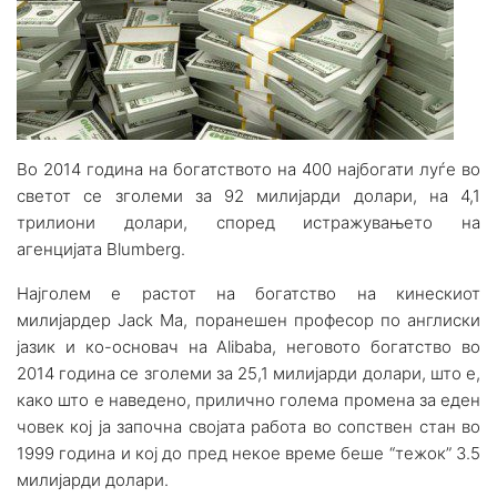
Во 2014 година на богатството на 400 најбогати луѓе во
светот се зголеми за 92 милијарди долари, на 4,1
трилиони долари, според истражувањето на
агенцијата Blumberg.
Најголем е растот на богатство на кинескиот
милијардер Jack Ma, поранешен професор по англиски
јазик и ко-основач на Alibaba, неговото богатство во
2014 година се зголеми за 25,1 милијарди долари, што е,
како што е наведено, прилично голема промена за еден
човек кој ја започна својата работа во сопствен стан во
1999 година и кој до пред некое време беше “тежок” 3.5
милијарди долари.