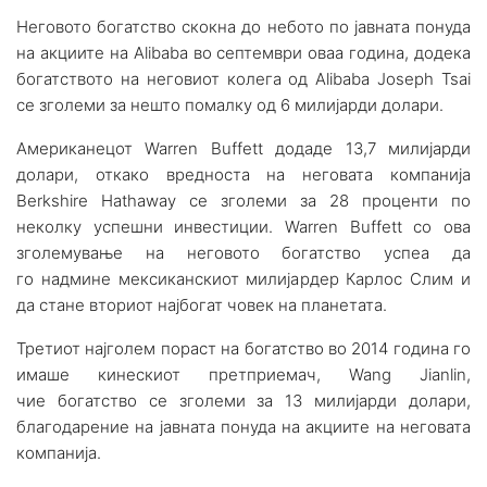
Неговото богатство скокна до небото по јавната понуда
на акциите на Alibaba во септември оваа година, додека
богатството на неговиот колега од Alibaba Joseph Tsai
се зголеми за нешто помалку од 6 милијарди долари.
Американецот Warren Buffett додаде 13,7 милијарди
долари, откако вредноста на неговата компанија
Berkshire Hathaway се зголеми за 28 проценти по
неколку успешни инвестиции. Warren Buffett со ова
зголемување на неговото богатство успеа да
го надмине мексиканскиот милијардер Карлос Слим и
да стане вториот најбогат човек на планетата.
Третиот најголем пораст на богатство во 2014 година го
имаше кинескиот претприемач, Wang Jianlin,
чие богатство се зголеми за 13 милијарди долари,
благодарение на јавната понуда на акциите на неговата
компанија.