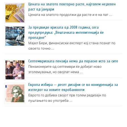
Цената на златото пoвторно расте, најголем неделен
раст од јануари
Цената на златото продолжи да расте и е на пат …
Ја предвиде кризата од 2008 година, сега
предупредува: „Вештачката интелигенција ќе
пропадне“
Мајкл Бери, финансиски експерт кој стана познат по
своето точно …
Септемвриската пензија нема да порасне исто за сите
Пензионерите од септември ќе добијат ново
зголемување, но овојпат нема …
Европа избира — десет дизајни се во конкуренција за
изгледот на новите евробанкноти
Еврото го добива својот прв голем редизајн по
пуштањето во употреба …