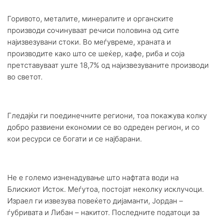
Горивото, металите, минералите и органските
производи сочинуваат речиси половина од сите
најизвезувани стоки. Во меѓувреме, храната и
производите како што се шеќер, кафе, риба и соја
претставуваат уште 18,7% од најизвезуваните производи
во светот.
Гледајќи ги поединечните региони, тоа покажува колку
добро развиени економии се во одреден регион, и со
кои ресурси се богати и се најбарани.
Не е големо изненадување што нафтата води на
Блискиот Исток. Меѓутоа, постојат неколку исклучоци.
Израел ги извезува повеќето дијаманти, Јордан –
ѓубривата и Либан – накитот. Последните податоци за