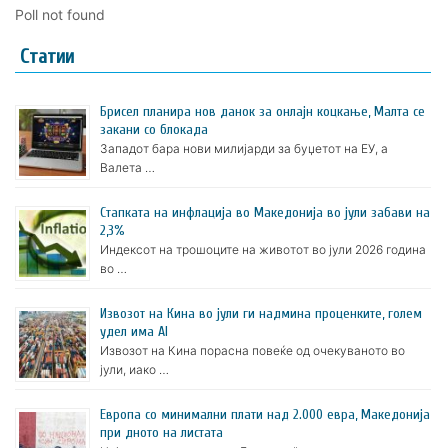
Poll not found
Статии
Брисел планира нов данок за онлајн коцкање, Малта се
закани со блокада
Западот бара нови милијарди за буџетот на ЕУ, а
Валета …
Стапката на инфлација во Македонија во јули забави на
2,3%
Индексот на трошоците на животот во јули 2026 година
во …
Извозот на Кина во јули ги надмина проценките, голем
удел има AI
Извозот на Кина порасна повеќе од очекуваното во
јули, иако …
Европа со минимални плати над 2.000 евра, Македонија
при дното на листата