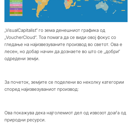
„VisualCapitalist“ го зема денешниот графика од
„VoucherCloud“. Тоа помага да се види овој фокус со
гледање на најизвезуваните производ во светот. Ова е
лесен, но добар начин да дознаете во што се „добри“
одредени земји.
За почеток, земјите се поделени во неколку категории
според најизвезуваниот производ:
Ова покажува дека најголемиот дел од извозот доаѓа од
природни ресурси.