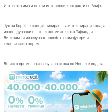
Исто така има и некои интересни контрасти во Азија.
Јужна Кореја е специјализирана за интегрирани кола, а
изненадувачки е што економиите како Тајланд и
Виетнам ги извезуваат повеќето компјутери и
телевизиска опрема.
Во исто време, најизвезувана стока во Непал е водата.