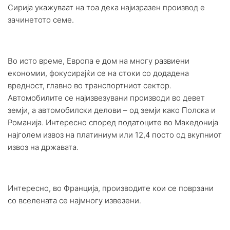
Сирија укажуваат на тоа дека најизразен производ е
зачинетото семе.
Во исто време, Европа е дом на многу развиени
економии, фокусирајќи се на стоки со додадена
вредност, главно во транспортниот сектор.
Автомобилите се најизвезувани производи во девет
земји, а автомобилски делови – од земји како Полска и
Романија. Интересно според податоците во Македонија
најголем извоз на платиниум или 12,4 посто од вкупниот
извоз на државата.
Интересно, во Франција, производите кои се поврзани
со вселената се најмногу извезени.