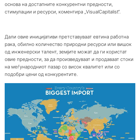
основа на достапните конкурентни предности,
стимулации и ресурси, коментира „VisualCapitalist“.
Дали овие иницијативи претставуваат евтина работна
рака, обилно количество природни ресурси или вишок
од инженерски талент, земјите можат да ги користат
овие предности, за да произведуваат и продаваат стоки
на меѓународниот пазар со висок квалитет или со
подобри цени од конкурентите.