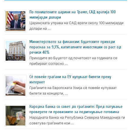
По поништените царини на Трамп, САД вратија 100
милијарди долари
Царинската управа на САД врати околу 100 милијарди
долари на …
Министерството за финансии: Буџетските приходи
пораснаа за 9,3%, капиталните инвестиции со раст од
речиси 40%
Приходите во Буџетот од почетокот на годината се
прибираат согласно …
Сè повеќе граѓани на ЕУ купуваат билети преку
интернет
Граѓаните на Европската Унија сè повеќе купуваат
билети за концерти, …
Народна банка со совет до граѓаните: Пред патување
проверете ги провизиите за подигнување готовина
Народната банка на Република Северна Македонија ги
советува граѓаните кои …