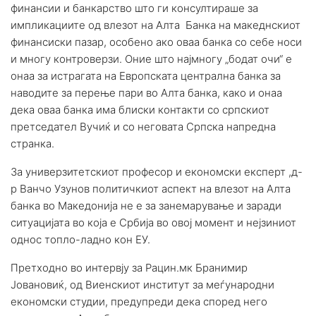
финансии и банкарство што ги консултираше за
импликациите од влезот на Алта Банка на македнскиот
финансиски пазар, особено ако оваа банка со себе носи
и многу контроверзи. Оние што најмногу „бодат очи“ е
онаа за истрагата на Европската централна банка за
наводите за перење пари во Алта банка, како и онаа
дека оваа банка има блиски контакти со српскиот
претседател Вучиќ и со неговата Српска напредна
странка.
За универзитетскиот професор и економски експерт ,д-
р Ванчо Узунов политичкиот аспект на влезот на Алта
банка во Македонија не е за занемарување и заради
ситуацијата во која е Србија во овој момент и нејзиниот
однос топло-ладно кон ЕУ.
Претходно во интервју за Рацин.мк Бранимир
Јовановиќ, од Виенскиот институт за меѓународни
економски студии, предупреди дека според него