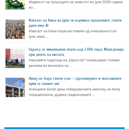
Индексот на трошоците на животот во јули 2026 година
во …
Извозот на Кина во јули ги надмина проценките, голем
удел има AI
Извозот на Кина порасна повеќе од очекуваното во
јули, иако …
Европа со минимални плати над 2.000 евра, Македонија
при дното на листата
Најновите податоци на „Евростат“ покажуваат големи
разлики во висината на …
Никој не бара голем стан – гарсониерите и монтажните
куќи се новиот хит
Агенциите велат дека побарувачката никогаш не била
порационална, додека градежниците …