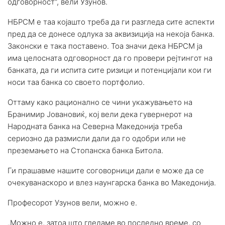
одговорност“, вели Узунов.
НБРСМ е таа којашто треба да ги разгледа сите аспекти
пред да се донесе одлука за аквизиција на некоја банка.
Законски е така поставено. Тоа значи дека НБРСМ ја
има целосната одговорност да го провери рејтингот на
банката, да ги испита сите ризици и потенцијали кои ги
носи таа банка со своето портфолио.
Оттаму како рационално се чини укажувањето на
Бранимир Јовановиќ, кој вели дека гувернерот на
Народната банка на Северна Македонија треба
сериозно да размисли дали да го одобри или не
преземањето на Стопанска банка Битола.
Ги прашавме нашите соговорници дали е може да се
очекуванаскоро и влез наунгарска банка во Македонија.
Професорот Узунов вели, можно е.
„Можно е, затоа што гледаме во последно време, со