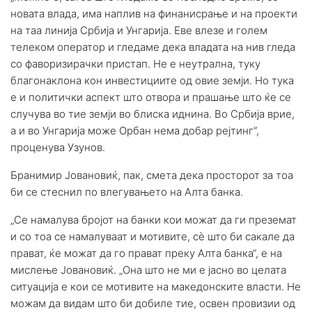
новата влада, има наплив на финанисрање и на проекти
на таа линија Србија и Унгарија. Еве влезе и голем
телеком оператор и гледаме дека владата на нив гледа
со фаворизирачки пристап. Не е неутрална, туку
благонаклона кон инвестициите од овие земји. Но тука
е и политички аспект што отвора и прашање што ќе се
случува во тие земји во блиска иднина. Во Србија врие,
а и во Унгарија може Орбан нема добар рејтинг“,
проценува Узунов.
Бранимир Јовановиќ, пак, смета дека просторот за тоа
би се стеснил по влегувањето на Алта банка.
„Се намалува бројот на банки кои можат да ги преземат
и со тоа се намалуваат и мотивите, сè што би сакале да
прават, ќе можат да го прават преку Алта банка“, е на
мислење Јовановиќ. „Она што не ми е јасно во целата
ситуација е кои се мотивите на македонските власти. Не
можам да видам што би добиле тие, освен провизии од