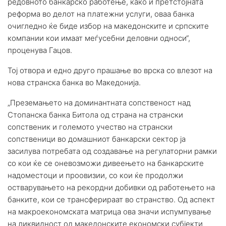
редовното банкарско работење, како и претстојната
реформа во делот на платежни услуги, оваа банка
очигледно ќе биде избор на македонските и српските
компании кои имаат меѓусебни деловни односи“,
проценува Гацов.
Тој отвора и едно друго прашање во врска со влезот на
нова странска банка во Македонија.
„Преземањето на доминантната сопственост над
Стопанска банка Битола од страна на странски
сопственик и големото учество на странски
сопственици во домашниот банкарски сектор ја
засилува потребата од создавање на регулаторни рамки
со кои ќе се оневозможи дивеењето на банкарските
надоместоци и проовизии, со кои ќе продолжи
остварувањето на рекордни добивки од работењето на
банките, кои се трансферираат во странство. Од аспект
на макроекономската матрица ова значи испумпување
на ликвидност од македонските економски субјекти