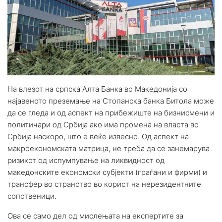
На влезот на српска Алта Банка во Македонија со
најавеното преземање на Стопанска банка Битола може
да се гледа и од аспект на прибежиште на бизнисмени и
политичари од Србија ако има промена на власта во
Србија наскоро, што е веќе извесно. Од аспект на
макроекономската матрица, не треба да се занемарува
ризикот од испумпување на ликвидност од
македонските економски субјекти (граѓани и фирми) и
трансфер во странство во корист на нерезидентните
сопственици.
Ова се само дел од мислењата на експертите за