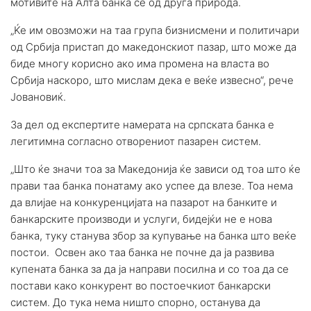
мотивите на Алта банка се од друга природа.
„Ќе им овозможи на таа група бизнисмени и политичари
од Србија пристап до македонскиот пазар, што може да
биде многу корисно ако има промена на власта во
Србија наскоро, што мислам дека е веќе извесно“, рече
Јовановиќ.
За дел од експертите намерата на српската банка е
легитимна согласно отворениот пазарен систем.
„Што ќе значи тоа за Македонија ќе зависи од тоа што ќе
прави таа банка понатаму ако успее да влезе. Тоа нема
да влијае на конкуренцијата на пазарот на банките и
банкарските производи и услуги, бидејќи не е нова
банка, туку станува збор за купување на банка што веќе
постои. Освен ако таа банка не почне да ја развива
купената банка за да ја направи посилна и со тоа да се
постави како конкурент во постоечкиот банкарски
систем. До тука нема ништо спорно, останува да