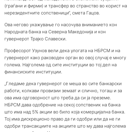
(граѓани и фирми) и трансфер во странство во корист на
нерезидентните сопственици“, смета Гацов.
Ова негово укажување го насочува вниманието кон
Народната банка на Северна Македонија и кон
гувернерот Трајко Славески.
Професорот Узунов вели дека улогата на НБРСМ и на
гувернерот како раководен орган во овој случај е многу
голема. Најголема од сите институции во тој дел на
финансиските институции.
„Гледаме дека гувернерот се меша во сите банкарски
работи, колкави провизии земаат и слично, тогаш и за
ова има одговорност што треба да си ја преземе.
НБРСМ дава одобрение на секој сопственик на банка
што има над 5% акции во било која комерцијална банка.
Тој има дискреционо право да ги одобри или да не ги
одобри трансакциите на акциите што му дава најголема