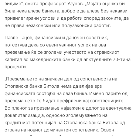
видиме“, смета професорот Узунов. „Мојата оценка би
била нека влезе банката, добро е да влезе без некакви
привилегирани услови и да работи според законите, да
не прави незаконски или полузаконски работи“.
Павле Гацов, финансиски и даночен советник,
потсетува дека со евентуалниот успех на ова
преземање ќе се зголеми учеството на странскиот
капитал во македонските банки од апктуелните 70-тина
проценти.
„Преземањето на значаен дел од сопственоста на
Стопанска банка Битола нема да влијае врз
финансиската состојба на оваа банка. Имено парите од
преземањето ќе бидат префрлени кај сопствениците.
Во планот за преземање најважен е делот за евентуална
докапитализација, односно зголемувањето на
кредитниот потенцијал на Стопанска банка Битола од
страна на новиот доминантен сопственик. Освен