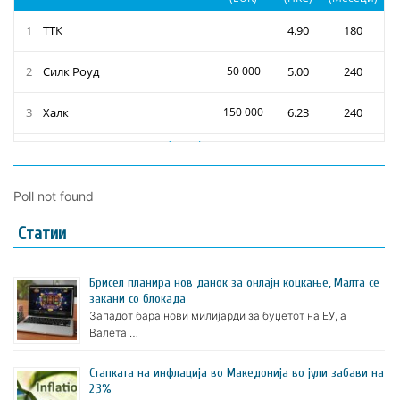
Poll not found
Статии
Брисел планира нов данок за онлајн коцкање, Малта се
закани со блокада
Западот бара нови милијарди за буџетот на ЕУ, а
Валета …
Стапката на инфлација во Македонија во јули забави на
2,3%