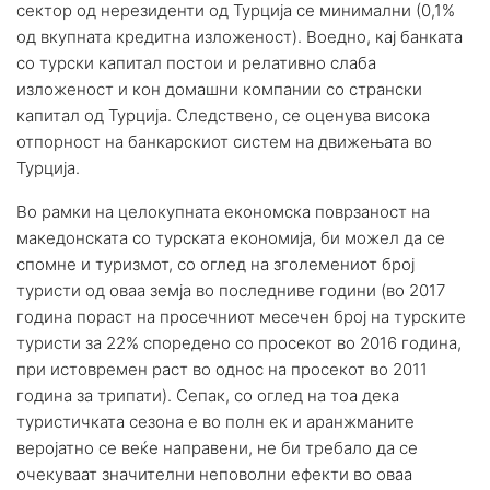
сектор од нерезиденти од Турција се минимални (0,1%
од вкупната кредитна изложеност). Воедно, кај банката
со турски капитал постои и релативно слаба
изложеност и кон домашни компании со странски
капитал од Турција. Следствено, се оценува висока
отпорност на банкарскиот систем на движењата во
Турција.
Во рамки на целокупната економска поврзаност на
македонската со турската економија, би можел да се
спомне и туризмот, со оглед на зголемениот број
туристи од оваа земја во последниве години (во 2017
година пораст на просечниот месечен број на турските
туристи за 22% споредено со просекот во 2016 година,
при истовремен раст во однос на просекот во 2011
година за трипати). Сепак, со оглед на тоа дека
туристичката сезона е во полн ек и аранжманите
веројатно се веќе направени, не би требало да се
очекуваат значителни неповолни ефекти во оваа