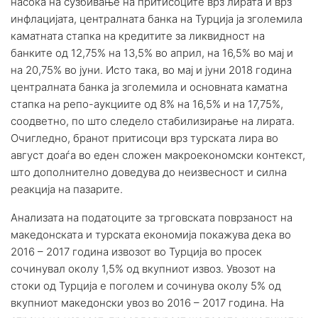
насока на сузбивање на притисоците врз лирата и врз
инфлацијата, централната банка на Турција ја зголемила
каматната стапка на кредитите за ликвидност на
банките од 12,75% на 13,5% во април, на 16,5% во мај и
на 20,75% во јуни. Исто така, во мај и јуни 2018 година
централната банка ја зголемила и основната каматна
стапка на репо-аукциите од 8% на 16,5% и на 17,75%,
соодветно, по што следело стабилизирање на лирата.
Очигледно, бранот притисоци врз турската лира во
август доаѓа во еден сложен макроекономски контекст,
што дополнително доведува до неизвесност и силна
реакција на пазарите.
Анализата на податоците за трговската поврзаност на
македонската и турската економија покажува дека во
2016 – 2017 година извозот во Турција во просек
сочинувал околу 1,5% од вкупниот извоз. Увозот на
стоки од Турција е поголем и сочинува околу 5% од
вкупниот македонски увоз во 2016 – 2017 година. На