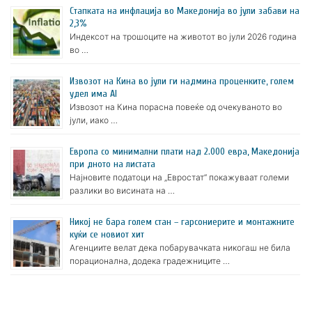
Стапката на инфлација во Македонија во јули забави на
2,3%
Индексот на трошоците на животот во јули 2026 година
во …
Извозот на Кина во јули ги надмина проценките, голем
удел има AI
Извозот на Кина порасна повеќе од очекуваното во
јули, иако …
Европа со минимални плати над 2.000 евра, Македонија
при дното на листата
Најновите податоци на „Евростат“ покажуваат големи
разлики во висината на …
Никој не бара голем стан – гарсониерите и монтажните
куќи се новиот хит
Агенциите велат дека побарувачката никогаш не била
порационална, додека градежниците …