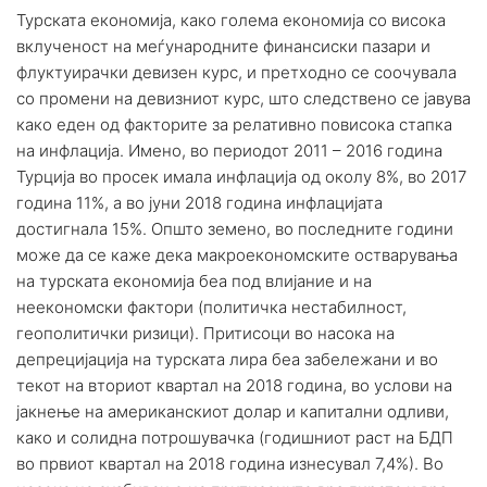
Турската економија, како голема економија со висока
вклученост на меѓународните финансиски пазари и
флуктуирачки девизен курс, и претходно се соочувала
со промени на девизниот курс, што следствено се јавува
како еден од факторите за релативно повисока стапка
на инфлација. Имено, во периодот 2011 – 2016 година
Турција во просек имала инфлација од околу 8%, во 2017
година 11%, а во јуни 2018 година инфлацијата
достигнала 15%. Општо земено, во последните години
може да се каже дека макроекономските остварувања
на турската економија беа под влијание и на
неекономски фактори (политичка нестабилност,
геополитички ризици). Притисоци во насока на
депрецијација на турската лира беа забележани и во
текот на вториот квартал на 2018 година, во услови на
јакнење на американскиот долар и капитални одливи,
како и солидна потрошувачка (годишниот раст на БДП
во првиот квартал на 2018 година изнесувал 7,4%). Во