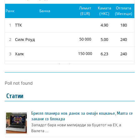
Poll not found
Статии
Брисел планира нов данок за онлајн коцкање, Малта се
закани со блокада
Западот бара нови милијарди за буџетот на ЕУ, а
Валета …