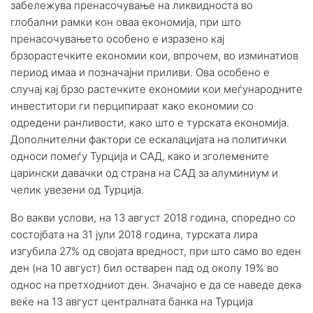
забележува пренасочување на ликвидноста во
глобални рамки кон оваа економија, при што
пренасочувањето особено е изразено кај
брзорастечките економии кои, впрочем, во изминатиов
период имаа и позначајни приливи. Ова особено е
случај кај брзо растечките економии кои меѓународните
инвеститори ги перципираат како економии со
одредени ранливости, како што е турската економија.
Дополнителни фактори се ескалацијата на политички
односи помеѓу Турција и САД, како и зголемените
царински давачки од страна на САД за алуминиум и
челик увезени од Турција.
Во вакви услови, на 13 август 2018 година, споредно со
состојбата на 31 јули 2018 година, турската лира
изгубила 27% од својата вредност, при што само во еден
ден (на 10 август) бил остварен пад од околу 19% во
однос на претходниот ден. Значајно е да се наведе дека
веќе на 13 август централната банка на Турција