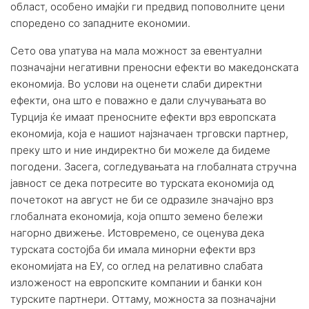
област, особено имајќи ги предвид поповолните цени
споредено со западните економии.
Сето ова упатува на мала можност за евентуални
позначајни негативни преносни ефекти во македонската
економија. Во услови на оценети слаби директни
ефекти, она што е поважно е дали случувањата во
Турција ќе имаат преносните ефекти врз европската
економија, која е нашиот најзначаен трговски партнер,
преку што и ние индиректно би можеле да бидеме
погодени. Засега, согледувањата на глобалната стручна
јавност се дека потресите во турската економија од
почетокот на август не би се одразиле значајно врз
глобалната економија, која општо земено бележи
нагорно движење. Истовремено, се оценува дека
турската состојба би имала минорни ефекти врз
економијата на ЕУ, со оглед на релативно слабата
изложеност на европските компании и банки кон
турските партнери. Оттаму, можноста за позначајни