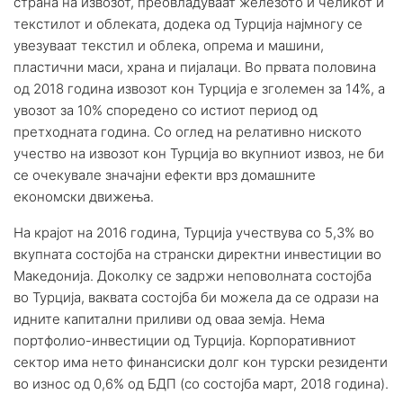
страна на извозот, преовладуваат железото и челикот и
текстилот и облеката, додека од Турција најмногу се
увезуваат текстил и облека, опрема и машини,
пластични маси, храна и пијалаци. Во првата половина
од 2018 година извозот кон Турција е зголемен за 14%, а
увозот за 10% споредено со истиот период од
претходната година. Со оглед на релативно ниското
учество на извозот кон Турција во вкупниот извоз, не би
се очекувале значајни ефекти врз домашните
економски движења.
На крајот на 2016 година, Турција учествува со 5,3% во
вкупната состојба на странски директни инвестиции во
Македонија. Доколку се задржи неповолната состојба
во Турција, ваквата состојба би можела да се одрази на
идните капитални приливи од оваа земја. Нема
портфолио-инвестиции од Турција. Корпоративниот
сектор има нето финансиски долг кон турски резиденти
во износ од 0,6% од БДП (со состојба март, 2018 година).