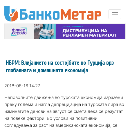
НБРМ: Влијанието на состојбите во Турција врз
глобалната и домашната економија
2018-08-16 14:27
Неповолните движења во турската економија изразени
преку голема и нагла депрецијација на турската лира во
изминатите денови на август се смета дека се резултат
на повеќе фактори. Во услови на позитивни
согледувања за раст на американската економија, се