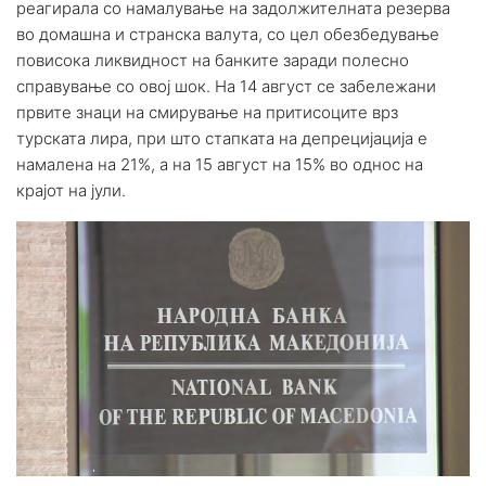
реагирала со намалување на задолжителната резерва
во домашна и странска валута, со цел обезбедување
повисока ликвидност на банките заради полесно
справување со овој шок. На 14 август се забележани
првите знаци на смирување на притисоците врз
турската лира, при што стапката на депрецијација е
намалена на 21%, а на 15 август на 15% во однос на
крајот на јули.