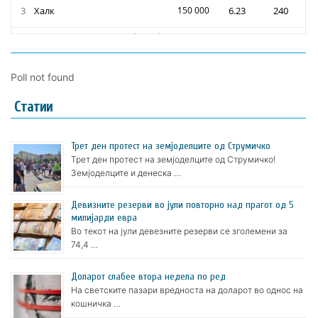
Poll not found
Статии
Трет ден протест на земјоделците од Струмичко
Трет ден протест на земјоделците од Струмичко!
Земјоделците и денеска …
Девизните резерви во јули повторно над прагот од 5
милијарди евра
Во текот на јули девезните резерви се зголемени за
74,4 …
Доларот слабее втора недела по ред
На светските пазари вредноста на доларот во однос на
кошничка …