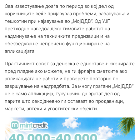
Ова известување доаѓа по период во кој дел од
корисниците веќе пријавуваа проблеми, забавувања и
тешкотии при најавување во „МојДДВ“. Од УЈП
претходно наведоа дека тимовите работат на
надминување на техничките предизвици и на
обезбедување непречено функционирање на
апликацијата.
Практичниот совет за денеска е едноставен: скенирајте
пред пладне ако можете, не ги фрлајте сметките ако
апликацијата не работи и проверете повторно по
завршување на надградбата. За многу граѓани „МојДДВ“
не е само апликација, туку начин да вратат дел од
парите што секојдневно ги оставаат во продавници,
маркети, аптеки и угостителски објекти.