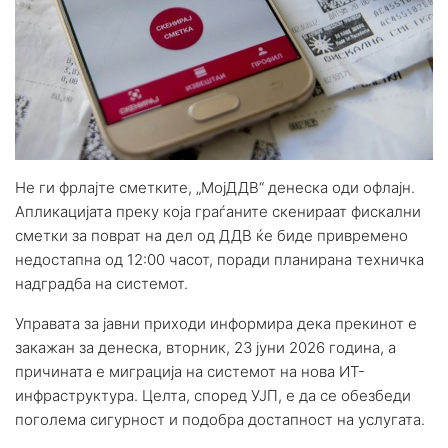
Не ги фрлајте сметките, „МојДДВ“ денеска оди офлајн.
Апликацијата преку која граѓаните скенираат фискални
сметки за поврат на дел од ДДВ ќе биде привремено
недостапна од 12:00 часот, поради планирана техничка
надградба на системот.
Управата за јавни приходи информира дека прекинот е
закажан за денеска, вторник, 23 јуни 2026 година, а
причината е миграција на системот на нова ИТ-
инфраструктура. Целта, според УЈП, е да се обезбеди
поголема сигурност и подобра достапност на услугата.