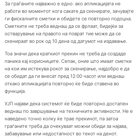
За граѓаните најважно е едно: ако апликацијата не
работи во моментот кога сакате да скенирате, зачувајте
ги фискалните сметки и обидете се повторно подоцна.
Сметките не треба веднаш да се фрлаат, бидејќи за
остварување на правото на поврат тие може да се
скенираат во рок од 10 дена од датумот на издавање.
Тоа значи дека краткиот прекин не треба да создаде
паника кај корисниците. Сепак, оние што имаат сметки
на кои им истекува рокот за скенирање, најдобро е да
се обидат да ги внесат пред 12:00 часот или веднаш
откако апликацијата повторно ќе биде ставена во
функција.
УЈП најави дека системот ќе биде повторно достапен
веднаш по завршување на техничките активности. Не е
наведено точно колку ќе трае прекинот, па затоа
граѓаните треба да очекуваат можни обиди за најава,
забавување или недостапност во текот на денот.