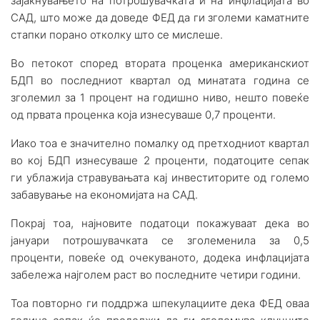
зајакнувањето на потрошувачката и на инфлацијата во
САД, што може да доведе ФЕД да ги зголеми каматните
стапки порано отколку што се мислеше.
Во петокот според втората проценка американскиот
БДП во последниот квартал од минатата година се
зголемил за 1 процент на годишно ниво, нешто повеќе
од првата проценка која изнесуваше 0,7 проценти.
Иако тоа е значително помалку од претходниот квартал
во кој БДП изнесуваше 2 проценти, податоците сепак
ги ублажија стравувањата кај инвеститорите од големо
забавување на економијата на САД.
Покрај тоа, најновите податоци покажуваат дека во
јануари потрошувачката се зголеменила за 0,5
проценти, повеќе од очекуваното, додека инфлацијата
забележа најголем раст во последните четири години.
Тоа повторно ги поддржа шпекулациите дека ФЕД оваа