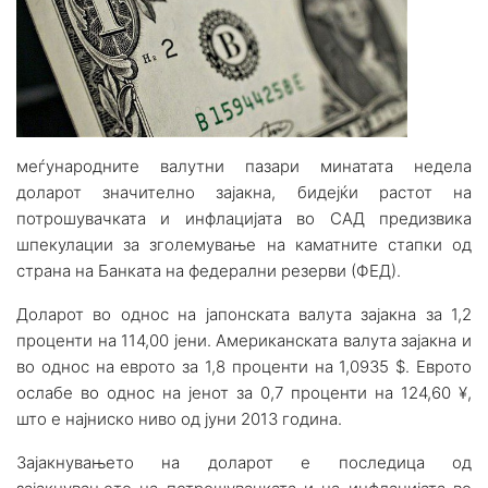
меѓународните валутни пазари минатата недела
доларот значително зајакна, бидејќи растот на
потрошувачката и инфлацијата во САД предизвика
шпекулации за зголемување на каматните стапки од
страна на Банката на федерални резерви (ФЕД).
Доларот во однос на јапонската валута зајакна за 1,2
проценти на 114,00 јени. Американската валута зајакна и
во однос на еврото за 1,8 проценти на 1,0935 $. Еврото
ослабе во однос на јенот за 0,7 проценти на 124,60 ¥,
што е најниско ниво од јуни 2013 година.
Зајакнувањето на доларот е последица од