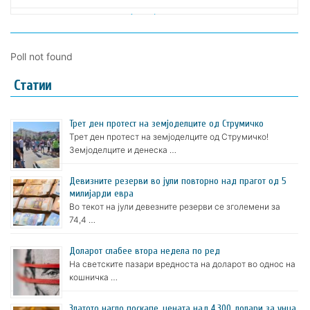
Poll not found
Статии
Трет ден протест на земјоделците од Струмичко
Трет ден протест на земјоделците од Струмичко!
Земјоделците и денеска …
Девизните резерви во јули повторно над прагот од 5
милијарди евра
Во текот на јули девезните резерви се зголемени за
74,4 …
Доларот слабее втора недела по ред
На светските пазари вредноста на доларот во однос на
кошничка …
Златото нагло поскапе, цената над 4.300 долари за унца