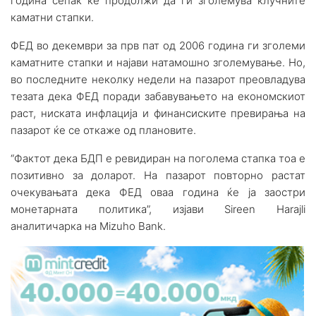
година сепак ќе продолжи да ги зголемува клучните
каматни стапки.
ФЕД во декември за прв пат од 2006 година ги зголеми
каматните стапки и најави натамошно зголемување. Но,
во последните неколку недели на пазарот преовладува
тезата дека ФЕД поради забавувањето на економскиот
раст, ниската инфлација и финансиските превирања на
пазарот ќе се откаже од плановите.
“Фактот дека БДП е ревидиран на поголема стапка тоа е
позитивно за доларот. На пазарот повторно растат
очекувањата дека ФЕД оваа година ќе ја заостри
монетарната политика”, изјави Sireen Haraјli
аналитичарка на Mizuho Bank.