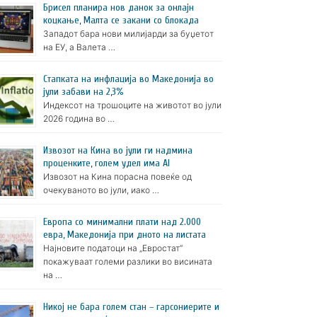
Брисел планира нов данок за онлајн
коцкање, Малта се закани со блокада
Западот бара нови милијарди за буџетот
на ЕУ, а Валета …
Стапката на инфлација во Македонија во
јули забави на 2,3%
Индексот на трошоците на животот во јули
2026 година во …
Извозот на Кина во јули ги надмина
проценките, голем удел има AI
Извозот на Кина порасна повеќе од
очекуваното во јули, иако …
Европа со минимални плати над 2.000
евра, Македонија при дното на листата
Најновите податоци на „Евростат“
покажуваат големи разлики во висината
на …
Никој не бара голем стан – гарсониерите и