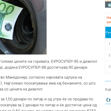
зголеми цените на горивата. ЕУРОСУПЕР-95 и дизелот
тар, додека ЕУРОСУПЕР-98 достигнува 90 денари.
во Македонија, согласно најновата одлука на
Е). Најголемо поскапување има кај бензините, со што
а со цената на дизелот.
Pol
а 1,50 денари по литар и од утре ќе се продава по
Ст
оскапува за 2 денари по литар и ќе достигне цена од
ува за 0,50 денари, па новата цена ќе изнесува 87,50