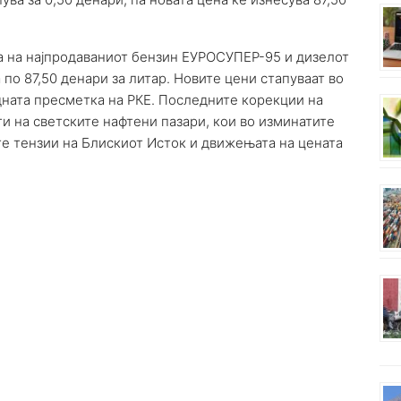
та на најпродаваниот бензин ЕУРОСУПЕР-95 и дизелот
по 87,50 денари за литар. Новите цени стапуваат во
дната пресметка на РКЕ. Последните корекции на
и на светските нафтени пазари, кои во изминатите
те тензии на Блискиот Исток и движењата на цената