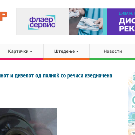
Картички
Штедење
Новости
инот и дизелот од полноќ со речиси изедначена