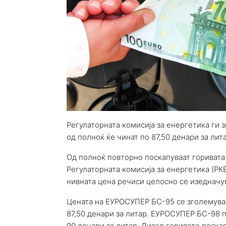
Регулаторната комисија за енергетика ги 
од полноќ ќе чинат по 87,50 денари за ли
Од полноќ повторно поскапуваат горивата 
Регулаторната комисија за енергетика (РК
нивната цена речиси целосно се изедначув
Цената на ЕУРОСУПЕР БС-95 се зголемува з
87,50 денари за литар. ЕУРОСУПЕР БС-98 п
90 денари за литар. Дизел горивото поскап