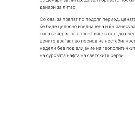
денари за литар.
Со ова, за првпат по подолг период, цена
ќе биде целосно изедначена и ќе изнесува 
сила вечерва на полноќ и ќе важат до сле
цените доаѓаат во период на нестабилност
недели беа под влијание на геополитички
на суровата нафта на светските берзи.