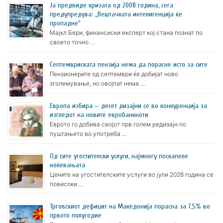
Ја предвиде кризата од 2008 година, сега
предупредува: „Вештачката интелигенција ќе
пропадне“
Мајкл Бери, финансиски експерт кој стана познат по
своето точно …
Септемвриската пензија нема да порасне исто за сите
Пензионерите од септември ќе добијат ново
зголемување, но овојпат нема …
Европа избира — десет дизајни се во конкуренција за
изгледот на новите евробанкноти
Еврото го добива својот прв голем редизајн по
пуштањето во употреба …
Oд сите угостителски услуги, најмногу поскапеле
ноќевањата
Цените на угостителските услуги во јули 2026 година се
повисоки …
Трговскиот дефицит на Македонија порасна за 7,5% во
првото полугодие