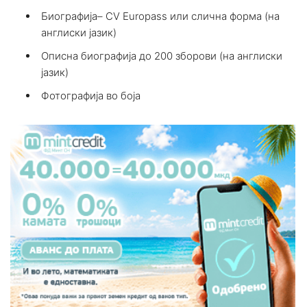
Биографија– CV Europass или слична форма (на
англиски јазик)
Описна биографија до 200 зборови (на англиски
јазик)
Фотографија во боја