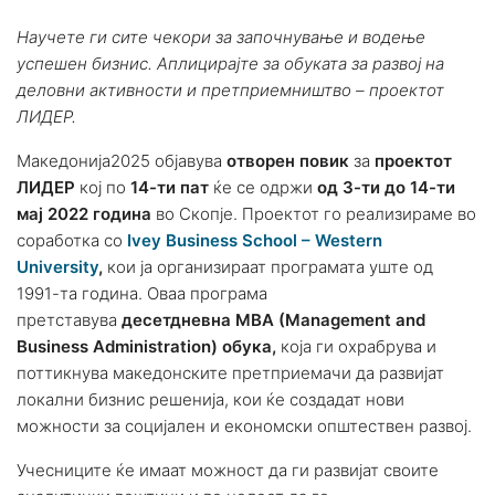
Научете ги сите чекори за започнување и водење
успешен бизнис. Аплицирајте за обуката за развој на
деловни активности и претприемништво – проектот
ЛИДЕР.
Македонија2025 објавува
отворен повик
за
проектот
ЛИДЕР
кој по
14-ти пат
ќе се одржи
од 3-ти до 14-ти
мај 2022 година
во Скопје. Проектот го реализираме во
соработка со
Ivey Business School – Western
University
,
кои ја организираат програмата уште од
1991-та година. Оваа програма
претставува
десетдневна MBA (Management and
Business Administration) обука,
која ги охрабрува и
поттикнува македонските претприемачи да развијат
локални бизнис решенија, кои ќе создадат нови
можности за социјален и економски општествен развој.
Учесниците ќе имаат можност да ги развијат своите