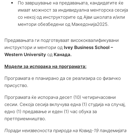
По завршување на предавањата, кандидатите ќе
имаат можност за индивидуална менторска сесија
со некој од инструкторите од Ајви школата и/или
ментори обезбедени од Македонија2025.
Предавањата ги подготвуваат висококвалификувани
инструктори и ментори од
Ivey Business School –
Western University
од
Канада.
Модели за испорака на програмата:
Програмата е планирано да се реализира со физичко
присуство.
Програмата ќе испорача десет (10) четиричасовни
сесии. Секоја сесија вклучува една (1) студија на случај,
едно (1) предавање и еден (1) час обука за
претприемништво.
Поради неизвесноста природа на Ковид-19 пандемијата