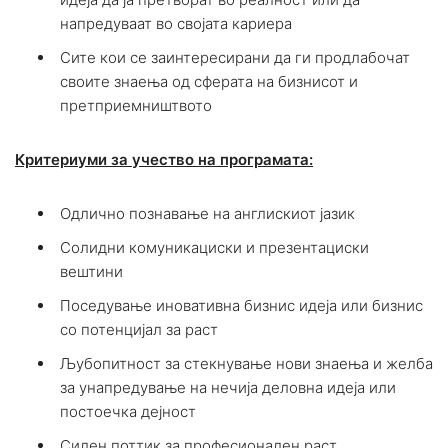
напредуваат во својата кариера
Сите кои се заинтересирани да ги продлабочат
своите знаења од сферата на бизнисот и
претприемништвото
Критериуми за учество на програмата:
Одлично познавање на aнглискиот јазик
Солидни комуникациски и презентациски
вештини
Поседување иновативна бизнис идеја или бизнис
со потенцијал за раст
Љубопитност за стекнување нови знаења и желба
за унапредување на нечија деловна идеја или
постоечка дејност
Силен поттик за професионален раст