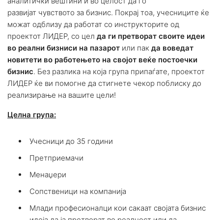
аналитички вештини и во целост да го
развијат чувството за бизнис. Покрај тоа, учесниците ќе
можат одблизу да работат со инструкторите од
проектот ЛИДЕР, со цел
да ги претворат своите идеи
во реални бизниси на пазарот
или пак
да воведат
новитети во работењето на својот веќе постоечки
бизнис
. Без разлика на која група припаѓате, проектот
ЛИДЕР ќе ви помогне да стигнете чекор поблиску до
реализирање на вашите цели!
Целна група:
Учесници до 35 години
Претприемачи
Менаџери
Сопственици на компанија
Млади професионалци кои сакаат својата бизнис
идеја да ја претворат во реалност или да