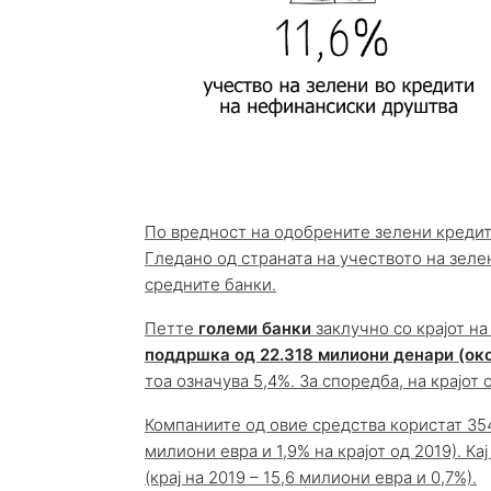
По вредност на одобрените зелени кредити
Гледано од страната на учеството на зелен
средните банки.
Петте
големи банки
заклучно со крајот н
поддршка од 22.318 милиони денари (ок
тоа означува 5,4%. За споредба, на крајот 
Компаниите од овие средства користат 354
милиони евра и 1,9% на крајот од 2019). Ка
(крај на 2019 – 15,6 милиони евра и 0,7%).