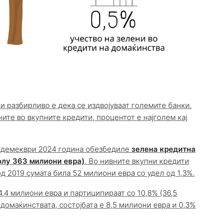
 разбирливо е дека се издвојуваат големите банки.
ите во вкупните кредити, процентот е најголем кај
а демекври 2024 година обезбедиле
зелена кредитна
олу 363 милиони евра)
. Во нивните вкупни кредити
од 2019 сумата била 52 милиони евра со удел од 1,3%.
,4 милиони евра и партиципираат со 10,8% (36,5
ј домаќинствата, состојбата е 8,5 милиони евра и 0,3%