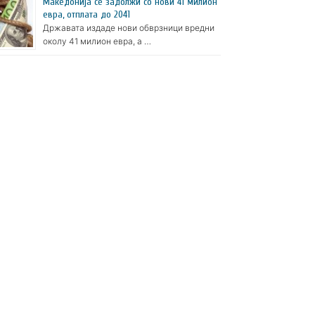
Македонија се задолжи со нови 41 милион
евра, отплата до 2041
Државата издаде нови обврзници вредни
околу 41 милион евра, а …