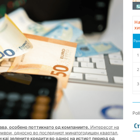
Pol
Ст
ава, особено поттикнато од компаниите.
Интересот на
кември, односно во последниот минатогодишен квартал,
и кај зелените кредити во однос на истиот период од