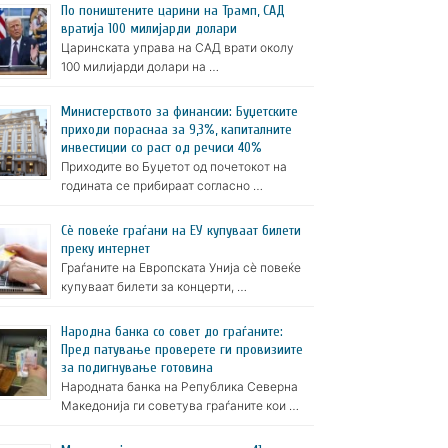
По поништените царини на Трамп, САД
вратија 100 милијарди долари
Царинската управа на САД врати околу
100 милијарди долари на …
Министерството за финансии: Буџетските
приходи пораснаа за 9,3%, капиталните
инвестиции со раст од речиси 40%
Приходите во Буџетот од почетокот на
годината се прибираат согласно …
Сè повеќе граѓани на ЕУ купуваат билети
преку интернет
Граѓаните на Европската Унија сè повеќе
купуваат билети за концерти, …
Народна банка со совет до граѓаните:
Пред патување проверете ги провизиите
за подигнување готовина
Народната банка на Република Северна
Македонија ги советува граѓаните кои …