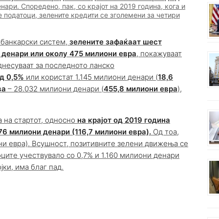
нари. Споредено, пак, со крајот на 2019 година, кога и
 податоци, зелените кредити се зголемени за четири
банкарски систем,
зелените зафаќаат шест
 денари или околу 475 милиони евра
, покажуваат
однесуваат за последното ланско
д 0,5%
или користат 1.145 милиони денари (
18,6
ва
– 28.032 милиони денари (
455,8 милиони евра
),
а на стартот, односно
на крајот од 2019 година
176 милиони денари (116,7 милиони евра).
Од тоа,
ни евра). Всушност, позитивните зелени движења се
ците учествувало со 0,7% и 1.160 милиони денари
јки, има благ пад.