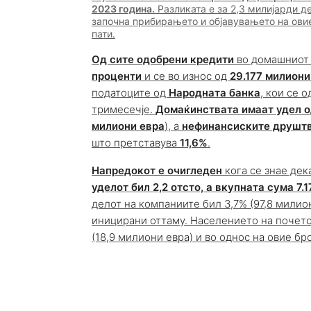
2023 година.
Разликата е за 2,3 милијарди де
започна прибирањето и објавувањето на овие
пати.
Од сите одобрени кредити
во домашниот 
проценти
и се во износ од
29.177 милиони
податоците од
Народната банка
, кои се 
тримесечје.
Домаќинствата имаат удел о
милиони евра
), а
нефинансиските друшт
што претставува
11,6%
.
Напредокот е очигледен
кога се знае дек
уделот бил 2,2 отсто, а вкупната сума 7.
делот на компаниите бил 3,7% (97,8 милио
иницирани оттаму. Населението на почето
(18,9 милиони евра) и во однос на овие бро