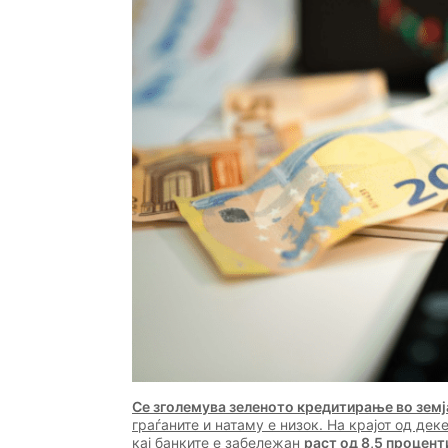
Се зголемува зеленото кредитирање во земј
граѓаните и натаму е низок. На крајот од де
кај банките е забележан
раст од 8,5 процент