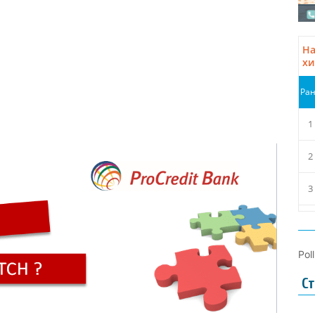
Pol
Ст