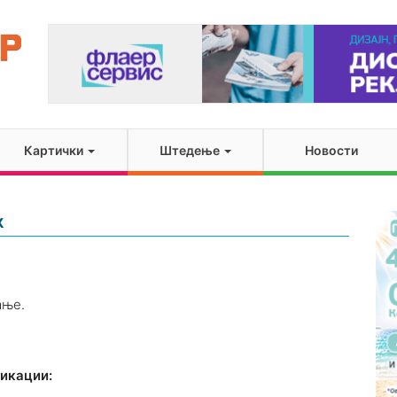
Картички
Штедење
Новости
k
ање.
фикации: