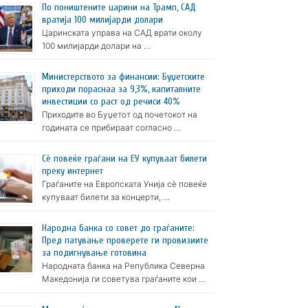
По поништените царини на Трамп, САД
вратија 100 милијарди долари
Царинската управа на САД врати околу
100 милијарди долари на …
Министерството за финансии: Буџетските
приходи пораснаа за 9,3%, капиталните
инвестиции со раст од речиси 40%
Приходите во Буџетот од почетокот на
годината се прибираат согласно …
Сè повеќе граѓани на ЕУ купуваат билети
преку интернет
Граѓаните на Европската Унија сè повеќе
купуваат билети за концерти, …
Народна банка со совет до граѓаните:
Пред патување проверете ги провизиите
за подигнување готовина
Народната банка на Република Северна
Македонија ги советува граѓаните кои …