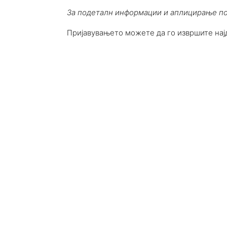
За подеталн информации и аплицирање п
Пријавувањето можете да го извршите нај