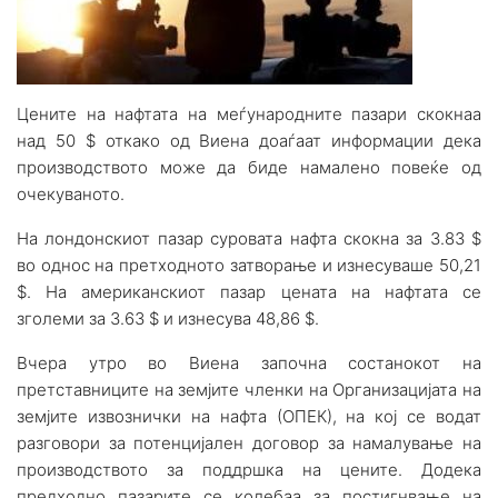
Цените на нафтата на меѓународните пазари скокнаа
над 50 $ откако од Виена доаѓаат информации дека
производството може да биде намалено повеќе од
очекуваното.
На лондонскиот пазар суровата нафта скокна за 3.83 $
во однос на претходното затворање и изнесуваше 50,21
$. На американскиот пазар цената на нафтата се
зголеми за 3.63 $ и изнесува 48,86 $.
Вчера утро во Виена започна состанокот на
претставниците на земјите членки на Организацијата на
земјите извознички на нафта (ОПЕК), на кој се водат
разговори за потенцијален договор за намалување на
производството за поддршка на цените. Додека
предходно пазарите се колебаа за постигнвање на