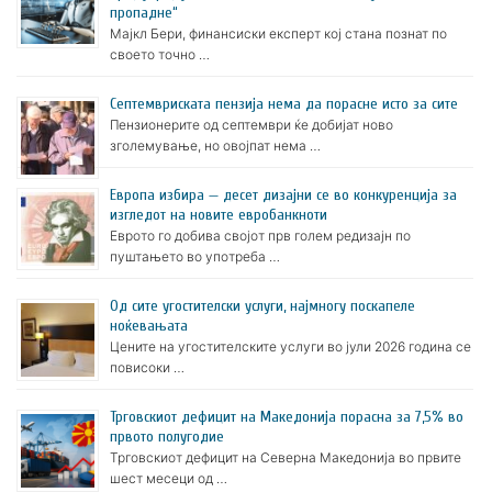
пропадне“
Мајкл Бери, финансиски експерт кој стана познат по
своето точно …
Септемвриската пензија нема да порасне исто за сите
Пензионерите од септември ќе добијат ново
зголемување, но овојпат нема …
Европа избира — десет дизајни се во конкуренција за
изгледот на новите евробанкноти
Еврото го добива својот прв голем редизајн по
пуштањето во употреба …
Oд сите угостителски услуги, најмногу поскапеле
ноќевањата
Цените на угостителските услуги во јули 2026 година се
повисоки …
Трговскиот дефицит на Македонија порасна за 7,5% во
првото полугодие
Трговскиот дефицит на Северна Македонија во првите
шест месеци од …