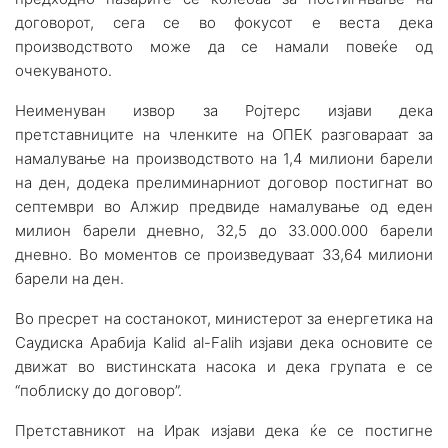
договорот, сега се во фокусот е веста дека
производството може да се намали повеќе од
очекуваното.
Неименуван извор за Ројтерс изјави дека
претставниците на членките на ОПЕК разговараат за
намалување на производството на 1,4 милиони барели
на ден, додека прелиминарниот договор постигнат во
септември во Алжир предвиде намалување од еден
милион барели дневно, 32,5 до 33.000.000 барели
дневно. Во моментов се произведуваат 33,64 милиони
барели на ден.
Во пресрет на состанокот, министерот за енергетика на
Саудиска Арабија Kalid al-Falih изјави дека основите се
движат во вистинската насока и дека групата е се
“поблиску до договор”.
Претставникот на Ирак изјави дека ќе се постигне