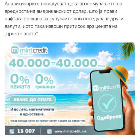
Аналитичарите наведуваат дека зголемувањето на
вредноста на американскиот долар, што ја прави
нафтата поскапа за купуваите кои поседуваат други
валути, исто така изврши притисок врз цената на
„црното злато”.