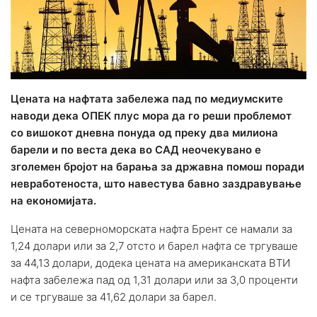
Цената на нафтата забележа пад по медиумските
наводи дека ОПЕК плус мора да го реши проблемот
со вишокот дневна понуда од преку два милиона
барели и по веста дека во САД неочекувано е
зголемен бројот на барања за државна помош поради
невработеноста, што навестува бавно заздравување
на економијата.
Цената на северноморската нафта Брент се намали за
1,24 долари или за 2,7 отсто и барел нафта се тргуваше
за 44,13 долари, додека цената на американската ВТИ
нафта забележа пад од 1,31 долари или за 3,0 проценти
и се тргуваше за 41,62 долари за барел.