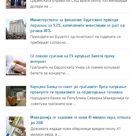
Царинската управа на САД врати околу 100 милијарди
долари на …
Министерството за финансии: Буџетските приходи
пораснаа за 9,3%, капиталните инвестиции со раст од
речиси 40%
Приходите во Буџетот од почетокот на годината се
прибираат согласно …
Сè повеќе граѓани на ЕУ купуваат билети преку
интернет
Граѓаните на Европската Унија сè повеќе купуваат
билети за концерти, …
Народна банка со совет до граѓаните: Пред патување
проверете ги провизиите за подигнување готовина
Народната банка на Република Северна Македонија ги
советува граѓаните кои …
Македонија се задолжи со нови 41 милион евра, отплата
до 2041
Државата издаде нови обврзници вредни околу 41
милион евра, а …