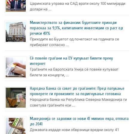
Царинската управа на САД врати околу 100 милијарди
долари на …
Министерството за финансии: Буџетските приходи
пораснаа за 9,3%, капиталните инвестиции со раст од
речиси 40%
Приходите во Буџетот од почетокот на годината се
прибираат согласно …
Сè повеќе граѓани на ЕУ купуваат билети преку
интернет
Граѓаните на Европската Унија сè повеќе купуваат
билети за концерти, …
Народна банка со совет до граѓаните: Пред патување
проверете ги провизиите за подигнување готовина
Народната банка на Република Северна Македонија ги
советува граѓаните кои …
Македонија се задолжи со нови 41 милион евра, отплата
до 2041
Државата издаде нови обврзници вредни околу 41