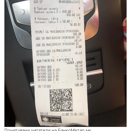
Почитувани читатели на БанкоМетар.мк