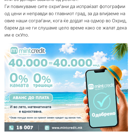
Ги повикуваме сите охриѓани да испраќаат фотографии
од цени и неправди во главниот град, за да влијаеме на
овие наши сограѓани, кога ќе дојдат на одмор во Охрид,
барем да не ги слушаме цело време како се жалат дека
им е скУпо.