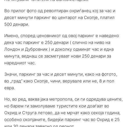
Во прилог фото од револтиран охриѓанец кој за час и
десет минути паркинг во центарот на Скопје, платил
500 денари.
Имено, според ценовникот од овој паркинг е наведено
дека час паркинг е 250 денари ( слично на ниво на
Лондон и Дубровник ) и доколку одминат час и една
минута, веднаш се засметуваат нови 250 денари за
наредниот час.
Значи, паркинг за час и десет минути, како на фотото,
во „град“ како Скопје, чини, верувале или не, 8 и пол
евра.
Но, во ред, ваква јака метропола, си ги одредува цените,
но барем ги замолуваме туристите кои доаѓаат во
Охрид и Струга летово, да не мрчат како секоја година,
особено скопјаните, бидејќи паркинг час во Охрид е 25
или 30 денари зависно од реонот.