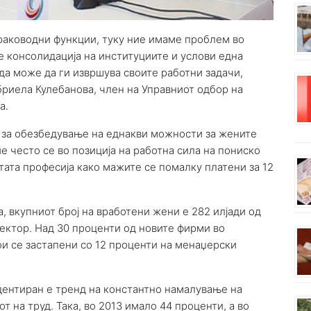
 раководни функции, туку ние имаме проблем во
е консолидација на институциите и услови една
 да може да ги извршува своите работни задачи,
бриела Кулебанова, член на Управниот одбор на
а.
а за обезбедување на еднакви можности за жените
е често се во позиција на работна сила на пониско
стата професија како мажите се помалку платени за 12
, вкупниот број на вработени жени е 282 илјади од
сектор. Над 30 проценти од новите фирми во
ои се застапени со 12 проценти на менаџерски
дентиран е тренд на константно намалување на
т на труд. Така, во 2013 имало 44 проценти, а во