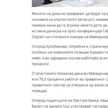
Жените не дека не прифаќаат да бидат на
основата на општеството затоа што немам
семејна жена да го згрижи своето дете за
истакна денеска на прес-конференција Га
Сојузот на стопански комори на Македониј
Според Кулебанова, потребна е стратегиј
особено на повисоките позиции бидејќи ти
ниво, а во одредени случаи работејќи ја и
проценти.
Статистиката покажува дека во Македонија
кои 76,3 проценти работат во приватниот 
приватниот сектор се отворени од жени к
позиции.
Според податоците на Светска банка, еви
бројот на жените кои учествуваат на пазаро