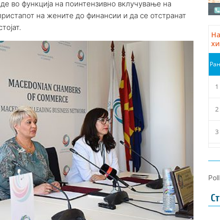
иде во функција на поинтензивно вклучување на
 пристапот на жените до финансии и да се отстранат
тојат.
Pol
Ст