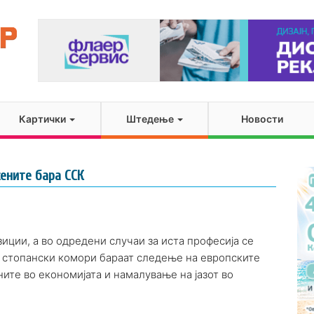
Картички
Штедење
Новости
ените бара ССК
иции, а во одредени случаи за иста професија се
а стопански комори бараат следење на европските
ите во економијата и намалување на јазот во