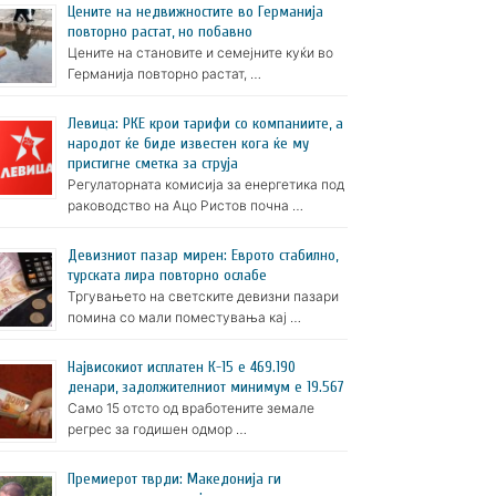
Цените на недвижностите во Германија
повторно растат, но побавно
Цените на становите и семејните куќи во
Германија повторно растат, …
Левица: РКЕ крои тарифи со компаниите, а
народот ќе биде известен кога ќе му
пристигне сметка за струја
Регулаторната комисија за енергетика под
раководство на Ацо Ристов почна …
Девизниот пазар мирен: Еврото стабилно,
турската лира повторно ослабе
Тргувањето на светските девизни пазари
помина со мали поместувања кај …
Највисокиот исплатен К-15 е 469.190
денари, задолжителниот минимум е 19.567
Само 15 отсто од вработените земале
регрес за годишен одмор …
Премиерот тврди: Македонија ги