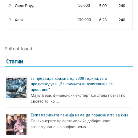
Poll not found
Статии
Ја предвиде кризата од 2008 година, сега
предупредува: „Вештачката интелигенција ќе
пропадне“
Мајкл Бери, финансиски експерт кој стана познат по
своето точно …
Септемвриската пензија нема да порасне исто за сите
Пензионерите од септември ќе добијат ново
зголемување, но овојпат нема …