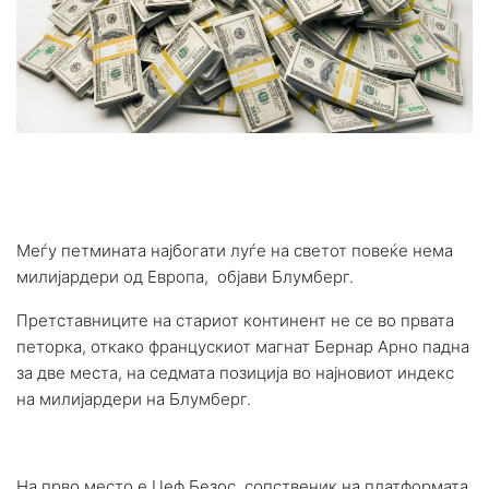
Меѓу петмината најбогати луѓе на светот повеќе нема
милијардери од Европа, објави Блумберг.
Претставниците на стариот континент не се во првата
петорка, откако францускиот магнат Бернар Арно падна
за две места, на седмата позиција во најновиот индекс
на милијардери на Блумберг.
На прво место е Џеф Безос, сопственик на платформата