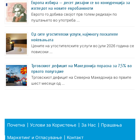
Европа избира — десет дизајни се во конкуренција за
изгледот на новите евробанкноти
Еврото го добива својот прв голем редизајн по
пуштањето во употреба …
Oд сите угостителски услуги, најмногу поскапеле
ноќевањата
Цените на угостителските услуги во јули 2026 година се
повисоки …
Трговскиот дефицит на Македонија порасна за 7,5% во
првото полугодие
Трговскиот дефицит на Северна Македонија во првите
шест месеци од …
Почетна
Услови за Користење
За Нас
Прашања
Маркетинг и Огласување
Контакт