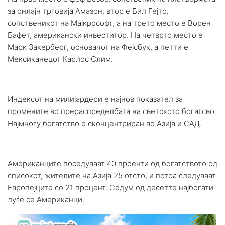
за онлајн трговија Амазон, втор е Бил Гејтс,
сопственикот на Мајкрософт, а на трето место е Ворен
Бафет, американски инвеститор. На четврто место е
Марк Закерберг, основачот на Фејсбук, а петти е
Мексиканецот Карлос Слим.
Индексот на милијардери е најнов показател за
промените во прераспределбата на светското богатсво.
Најмногу богатство е сконцентриран во Азија и САД.
Американците поседуваат 40 проенти од богатството од
списокот, жителите на Азија 25 отсто, и потоа следуваат
Европејците со 21 процент. Седум од десетте најбогати
луѓе се Американци.