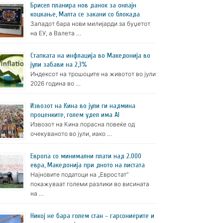
Брисел планира нов данок за онлајн
коцкање, Малта се закани со блокада
Западот бара нови милијарди за буџетот
на ЕУ, а Валета …
Стапката на инфлација во Македонија во
јули забави на 2,3%
Индексот на трошоците на животот во јули
2026 година во …
Извозот на Кина во јули ги надмина
проценките, голем удел има AI
Извозот на Кина порасна повеќе од
очекуваното во јули, иако …
Европа со минимални плати над 2.000
евра, Македонија при дното на листата
Најновите податоци на „Евростат“
покажуваат големи разлики во висината
на …
Никој не бара голем стан – гарсониерите и