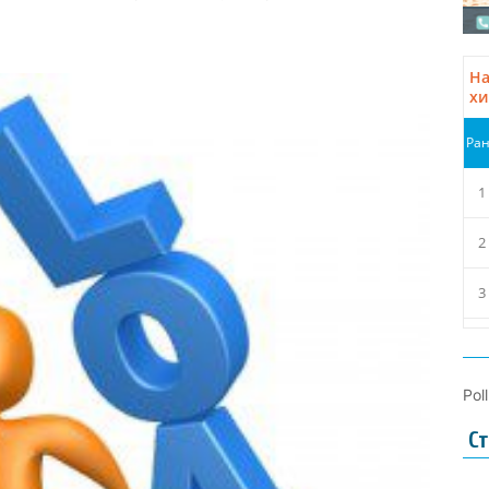
Pol
Ст