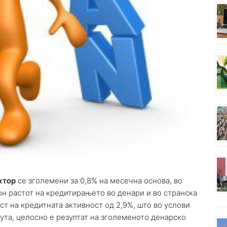
ктор
се зголемени за 0,8% на месечна основа, во
н растот на кредитирањето во денари и во странска
ст на кредитната активност од 2,9%, што во услови
ута, целосно е резултат на зголеменото денарско