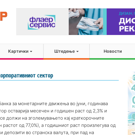
Картички
Штедење
Новости
корпоративниот сектор
банка за монетарните движења во јуни, годинава
ор остварија месечен и годишен раст од 2,3% и
 се должи на зголемувањето кај краткорочните
 растот од 77,0%), а годишниот раст произлегува од
 депозити во странска валута, при пад на