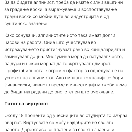
За да бидете алпинист, треба да имате силни вештини
за градење врски, а вмрежување и воспоставување
трајни врски со моќни луѓе во индустријата е од
суштинско значење.
Како сонувачи, алпинистите исто така имаат долги
часови на работа. Оние што учествуваа во
истражувањето пристигнуваат рано во канцеларијата и
заминуваат доцна. Многумина мора да патуваат често,
па дури и некои мораат да го жртвуваат одморот.
Профитабилноста е огромен фактор за одредување на
успехот на алпинистот. Ако нивната компанија се бори
финансиски, нивното време и инвестиција можеби нема
да бидат наградени до оној степен што очекувале.
Патот на виртуозот
Околу 19 проценти од учесниците во студијата го избраа
овој пат. Виртуозите се меѓу најдобрите во својата
работа. Дарежливо се платени за своето знаење и