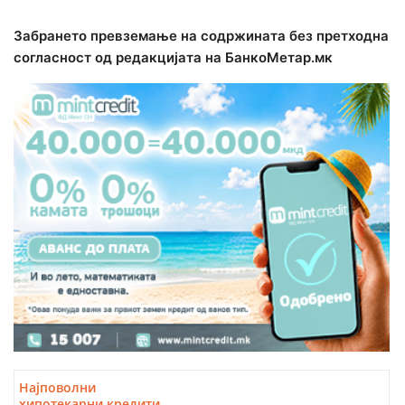
Забрането превземање на содржината без претходна
согласност од редакцијата на БанкоМетар.мк