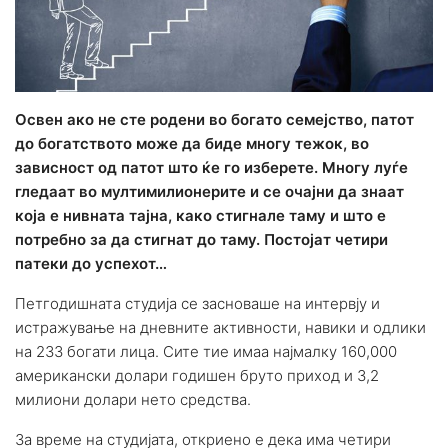
Освен ако не сте родени во богато семејство, патот
до богатството може да биде многу тежок, во
зависност од патот што ќе го изберете. Многу луѓе
гледаат во мултимилионерите и се очајни да знаат
која е нивната тајна, како стигнале таму и што е
потребно за да стигнат до таму. Постојат четири
патеки до успехот…
Петгодишната студија се засноваше на интервју и
истражување на дневните активности, навики и одлики
на 233 богати лица. Сите тие имаа најмалку 160,000
американски долари годишен бруто приход и 3,2
милиони долари нето средства.
За време на студијата, откриено е дека има четири