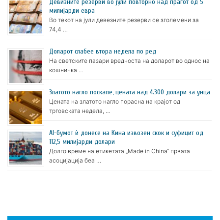
Девизните резерви во јули повторно над прагот од 5
милијарди евра
Во текот на јули девезните резерви се зголемени за
74,4 …
Доларот слабее втора недела по ред
На светските пазари вредноста на доларот во однос на
кошничка …
Златото нагло поскапе, цената над 4.300 долари за унца
Цената на златото нагло порасна на крајот од
трговската недела, …
AI-бумот ѝ донесе на Кина извозен скок и суфицит од
112,5 милијарди долари
Долго време на етикетата „Made in China“ првата
асоцијација беа …