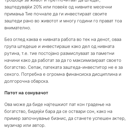
заштедувајќи 20% или повеќе од нивните месечни
примања Тие почнале да ги инвестираат своите
заштеди рано во животот и многу години го прават тоа
внимателно.
Без оглед каква е нивната работа во тек на денот, оваа
група штедеше и инвестираше како дел од нивната
рутина, т.е. тие постојано размислуваат за паметни
начини како да работат за да го максимизираат своето
богатство. Сепак, патеката заштеда-инвеститор не е за
секого. Потребна е огромна финансиска дисциплина и
долгорочна обврска.
Патот на сонувачот
Ова може да биде најтешкиот пат кон градење на
богатство, бидејќи бара да се оствари сон, како на
пример започнување бизнис, да станете успешен актер,
музичар или автор.