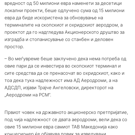
вредност од 50 милиони евра наменети за десетици
локални проекти, беше одлучено сума од 15 милиони
евра да биде искористена за обновување на
терминалите на скопскиот и охридскиот аеродром, а
проектот да го надгледува Акционерското друштво за
изградба и стопанисување со станбен и деловен
простор.
– Во меѓувреме беше заклучено дека нема потреба од
овие пари да се инвестира во скопскиот терминал и
сите средства да се пренасочат во охридскиот, како и
тоа дека тука надлежност има АД Аеродроми, а на
АДСДП, изјави Трајче Ангеловски, директорот на
„Аеродроми на РСМ“.
Првиот човек на државното акционерско претпријатие,
под чија надлежност се двата аеродроми, вели дека со
овие 15 милиони евра самиот ТАВ Македонија како
концесионер ќе објавува повик за изведувачи.