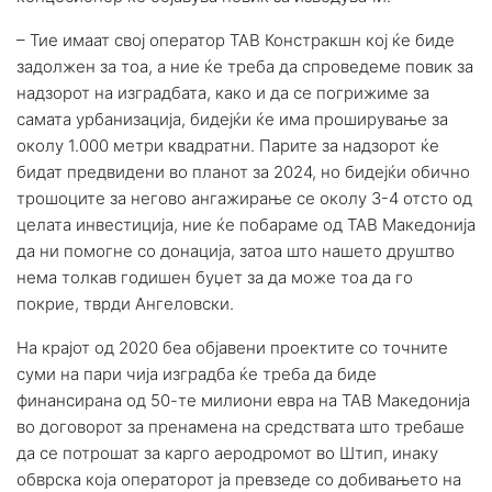
– Тие имаат свој оператор ТАВ Констракшн кој ќе биде
задолжен за тоа, а ние ќе треба да спроведеме повик за
надзорот на изградбата, како и да се погрижиме за
самата урбанизација, бидејќи ќе има проширување за
околу 1.000 метри квадратни. Парите за надзорот ќе
бидат предвидени во планот за 2024, но бидејќи обично
трошоците за негово ангажирање се околу 3-4 отсто од
целата инвестиција, ние ќе побараме од ТАВ Македонија
да ни помогне со донација, затоа што нашето друштво
нема толкав годишен буџет за да може тоа да го
покрие, тврди Ангеловски.
На крајот од 2020 беа објавени проектите со точните
суми на пари чија изградба ќе треба да биде
финансирана од 50-те милиони евра на ТАВ Македонија
во договорот за пренамена на средствата што требаше
да се потрошат за карго аеродромот во Штип, инаку
обврска која операторот ја превзеде со добивањето на