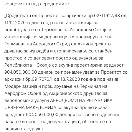
концесијата над аеродормите.
„Средствата од Проектот со архивски бр.02-11927/98 од
11.12.2020 година под назив Инвестиција во
подобрување на Терминал на Аеродром Скопје и
Инвестиција во модернизација и проширување на
Терминал на Аеродром Охрид од Акционерското
друштво за изградба и стопанисување со станбен
простор и со деловен простор од значење за
Републиката – Скопје со вкупна проектирана вредност
904.050.000,00 денари се пренаменуваат за Проектот со
архивски бр.09-7070/1 од 18.7.2023 година под назив
Модернизација и проширување на Терминал на
Аеродром Охрид од Акционерското друштво за
аеродромски услуги АЕРОДРОМИ НА РЕПУБЛИКА
СЕВЕРНА МАКЕДОНИЈА со вкупна проектирана
вредност 904.050.000,00 денари согласно поднесено
барање и проектна документација“, објавено е во
владината одлука.