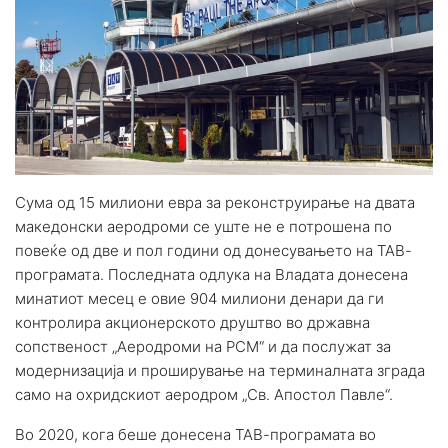
Сума од 15 милиони евра за реконструирање на двата
македонски аеродроми се уште не е потрошена по
повеќе од две и пол години од донесувањето на ТАВ-
програмата. Последната одлука на Владата донесена
минатиот месец е овие 904 милиони денари да ги
контролира акционерското друштво во државна
сопственост „Аеродроми на РСМ“ и да послужат за
модернизација и проширување на терминалната зграда
само на охридскиот аеродром „Св. Апостол Павле“.
Во 2020, кога беше донесена ТАВ-програмата во