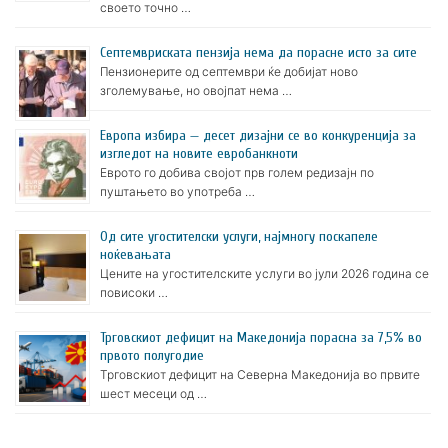
своето точно …
Септемвриската пензија нема да порасне исто за сите
Пензионерите од септември ќе добијат ново
зголемување, но овојпат нема …
Европа избира — десет дизајни се во конкуренција за
изгледот на новите евробанкноти
Еврото го добива својот прв голем редизајн по
пуштањето во употреба …
Oд сите угостителски услуги, најмногу поскапеле
ноќевањата
Цените на угостителските услуги во јули 2026 година се
повисоки …
Трговскиот дефицит на Македонија порасна за 7,5% во
првото полугодие
Трговскиот дефицит на Северна Македонија во првите
шест месеци од …