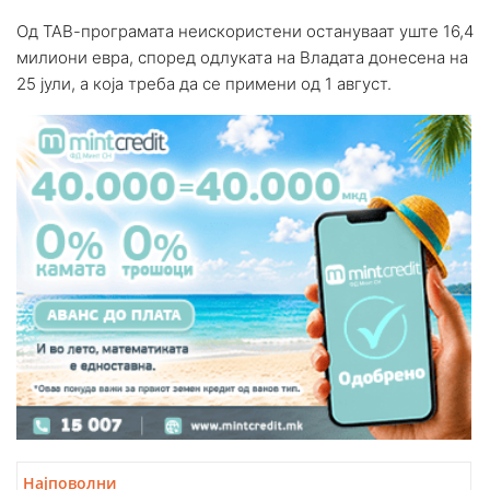
Од ТАВ-програмата неискористени остануваат уште 16,4
милиони евра, според одлуката на Владата донесена на
25 јули, а која треба да се примени од 1 август.