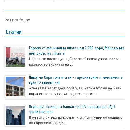
Poll not found
Статии
Европа со минимални плати над 2.000 евра, Македонија
при дното на листата
Најновите податоци на „Евростат“ покажуваат големи
разлики во висината на …
Никој не бара голем стан – гарсониерите и монтажните
куќи се новиот хит
Агенциите велат дека побарувачката никогаш не била
порационална, додека градежниците …
Вкупната актива на банките во ЕУ порасна на 34,33
трилиони евра
Вкупната актива на кредитните институции со седиште
во Европската Унија …