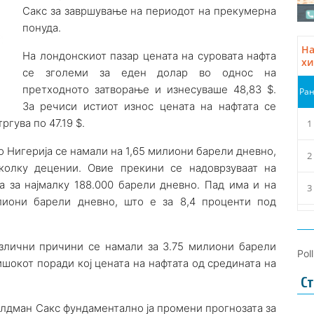
Сакс за завршување на периодот на прекумерна
понуда.
На лондонскиот пазар цената на суровата нафта
се зголеми за еден долар во однос на
претходното затворање и изнесуваше 48,83 $.
За речиси истиот износ цената на нафтата се
ргува по 47.19 $.
о Нигерија се намали на 1,65 милиони барели дневно,
колку децении. Овие прекини се надоврзуваат на
 за најмалку 188.000 барели дневно. Пад има и на
лиони барели дневно, што е за 8,4 проценти под
.
азлични причини се намали за 3.75 милиони барели
Pol
шокот поради кој цената на нафтата од средината на
Ст
олдман Сакс фундаментално ја промени прогнозата за