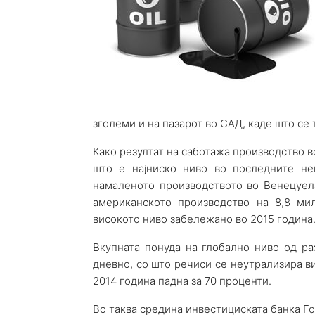
зголеми и на пазарот во САД, каде што се т
Како резултат на саботажа производство в
што е најниско ниво во последните не
намаленото производството во Венецуела
американското производство на 8,8 ми
високото ниво забележано во 2015 година
Вкупната понуда на глобално ниво од р
дневно, со што речиси се неутрализира ви
2014 година падна за 70 проценти.
Во таква средина инвестициската банка Г