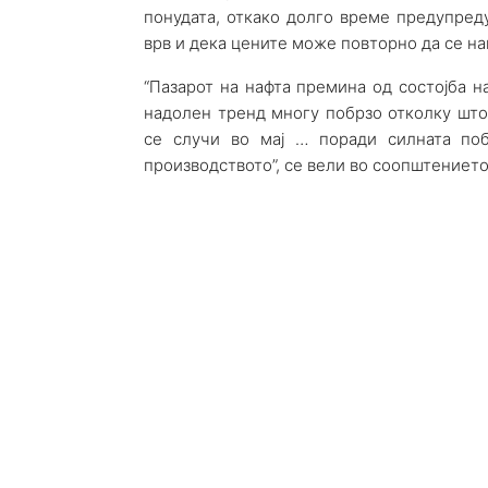
понудата, откако долго време предупред
врв и дека цените може повторно да се на
“Пазарот на нафта премина од состојба 
надолен тренд многу побрзо отколку што 
се случи во мај … поради силната поб
производството”, се вели во соопштението