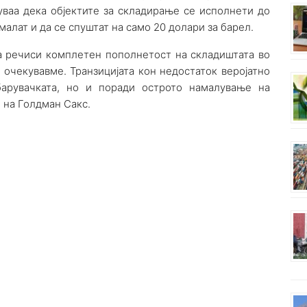
уваа дека објектите за складирање се исполнети до
малат и да се спуштат на само 20 долари за барел.
на речиси комплетен пополнетост на складиштата во
очекувавме. Транзицијата кон недостаток веројатно
арувачката, но и поради острото намалување на
 на Голдман Сакс.