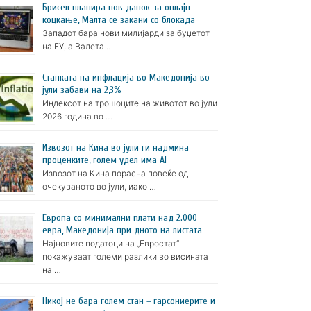
Брисел планира нов данок за онлајн
коцкање, Малта се закани со блокада
Западот бара нови милијарди за буџетот
на ЕУ, а Валета …
Стапката на инфлација во Македонија во
јули забави на 2,3%
Индексот на трошоците на животот во јули
2026 година во …
Извозот на Кина во јули ги надмина
проценките, голем удел има AI
Извозот на Кина порасна повеќе од
очекуваното во јули, иако …
Европа со минимални плати над 2.000
евра, Македонија при дното на листата
Најновите податоци на „Евростат“
покажуваат големи разлики во висината
на …
Никој не бара голем стан – гарсониерите и