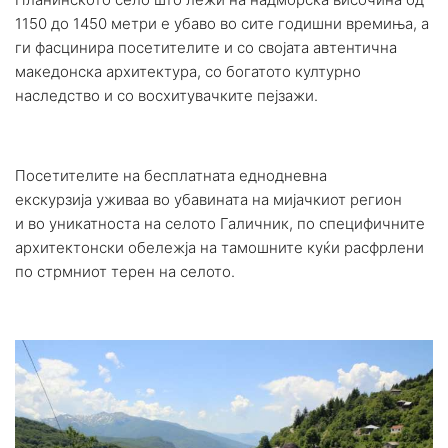
1150 до 1450 метри е убаво во сите годишни времиња, а
ги фасцинира посетителите и со својата автентична
македонска архитектура, со богатото културно
наследство и
со
восхитувачките пеј
з
ажи.
Посетителите на бесплатната еднодневна
екскурзија уживаа во убавината на
м
ијачкиот регион
и
во
уникатноста на селото Галичник, по специфичните
архитектонски обележја на тамошните куќи расфрлени
по стрмниот терен на селото.