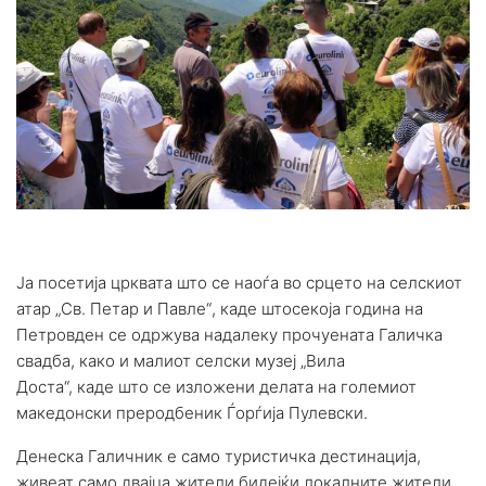
Ја посетија црквата
што
се наоѓа во срцето на селскиот
атар
„
Св. Петар и Павле
“
, каде
што
секоја година на
Петровден се одржува надалеку прочуената Галичка
свадба
,
како и малиот селски музеј
„
Вила
Доста
“,
каде
што
се изложени делата на големиот
македонски преродбеник Ѓорѓија Пулевски.
Денеска Галичник е само туристичка дестинација,
живеат само двајца жители бидејќи локалните жители