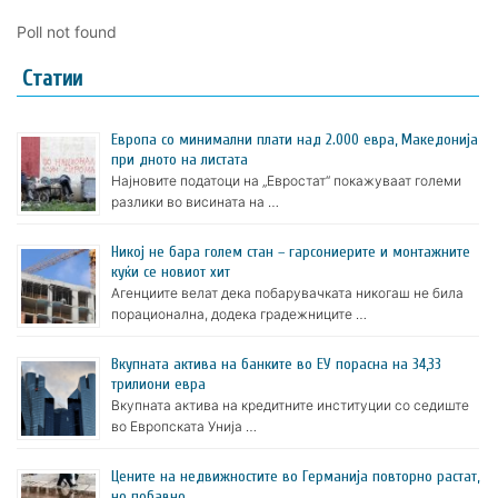
Poll not found
Статии
Европа со минимални плати над 2.000 евра, Македонија
при дното на листата
Најновите податоци на „Евростат“ покажуваат големи
разлики во висината на …
Никој не бара голем стан – гарсониерите и монтажните
куќи се новиот хит
Агенциите велат дека побарувачката никогаш не била
порационална, додека градежниците …
Вкупната актива на банките во ЕУ порасна на 34,33
трилиони евра
Вкупната актива на кредитните институции со седиште
во Европската Унија …
Цените на недвижностите во Германија повторно растат,
но побавно