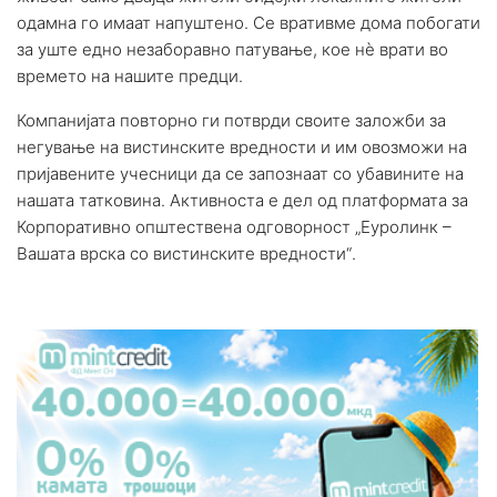
одамна го имаат напуштено. Се вративме дома побогати
за уште едно незаборавно патување, кое н
ѐ
врати во
времето на нашите предци.
Компанијата повторно ги потврди своите заложби за
негување на вистинските вредности и им овозможи на
пријавените учесници да се запознаат со убавините на
нашата татковина. Активноста е дел од платформата за
Корпоративно општествена одговорност
„
Еуролинк –
Вашата врска со вистинските вредности
“
.