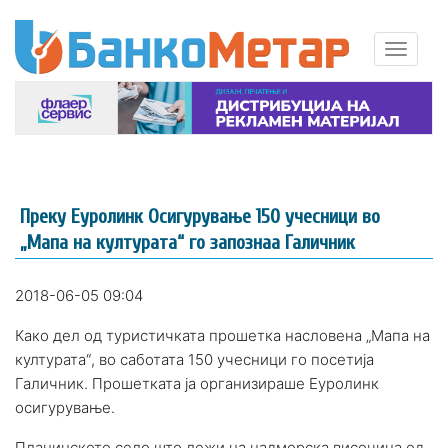
Преку Еуролинк Осигурување 150 учесници во
„Мапа на културата“ го запознаа Галичник
2018-06-05 09:04
Како дел од туристичката прошетка насловена
„
Мапа на
културата
“
, во саботата 150 учесници го посетија
Галичник. Прошетката ја организираше Еуролинк
осигурување.
Планинското село
што
лежи на надморска височина од