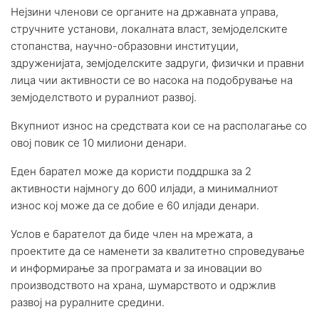
Нејзини членови се органите на државната управа,
стручните установи, локалната власт, земјоделските
стопанства, научно-образовни институции,
здруженијата, земјоделските задруги, физички и правни
лица чии активности се во насока на подобрување на
земјоделството и руралниот развој.
Вкупниот износ на средствата кои се на располагање со
овој повик се 10 милиони денари.
Еден барател може да користи поддршка за 2
активности најмногу до 600 илјади, а минималниот
износ кој може да се добие е 60 илјади денари.
Услов е барателот да биде член на мрежата, а
проектите да се наменети за квалитетно спроведување
и информирање за програмата и за иновации во
производството на храна, шумарството и одржлив
развој на руралните средини.