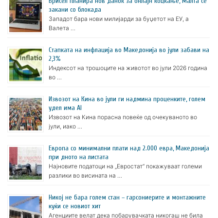
Брисел планира нов данок за онлајн коцкање, Малта се
закани со блокада
Западот бара нови милијарди за буџетот на ЕУ, а
Валета …
Стапката на инфлација во Македонија во јули забави на
2,3%
Индексот на трошоците на животот во јули 2026 година
во …
Извозот на Кина во јули ги надмина проценките, голем
удел има AI
Извозот на Кина порасна повеќе од очекуваното во
јули, иако …
Европа со минимални плати над 2.000 евра, Македонија
при дното на листата
Најновите податоци на „Евростат“ покажуваат големи
разлики во висината на …
Никој не бара голем стан – гарсониерите и монтажните
куќи се новиот хит
Агенциите велат дека побарувачката никогаш не била