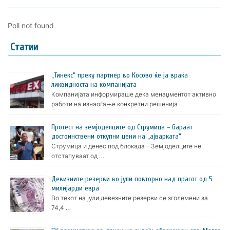
Poll not found
Статии
„Тинекс“ преку партнер во Косово ќе ја враќа
ликвидноста на компанијата
Компанијата информираше дека менаџментот активно
работи на изнаоѓање конкретни решенија …
Протест на земјоделците од Струмица – бараат
достоинствени откупни цени на „ајварката“
Струмица и денес под блокада – Земјоделците не
отстапуваат од …
Девизните резерви во јули повторно над прагот од 5
милијарди евра
Во текот на јули девезните резерви се зголемени за
74,4 …