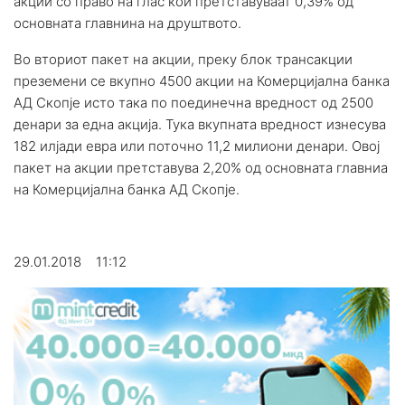
акции со право на глас кои претставуваат 0,39% од
основната главнина на друштвото.
Во вториот пакет на акции, преку блок трансакции
преземени се вкупно 4500 акции на Комерцијална банка
АД Скопје исто така по поединечна вредност од 2500
денари за една акција. Тука вкупната вредност изнесува
182 илјади евра или поточно 11,2 милиони денари. Овој
пакет на акции претставува 2,20% од основната главниа
на Комерцијална банка АД Скопје.
29.01.2018 11:12