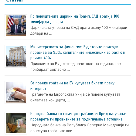
По поништените царини на Трамп, САД вратија 100
милијарди долари
Царинската управа на САД врати околу 100 милијарди
долари на …
Министерството за финансии: Буџетските приходи
пораснаа за 9,3%, капиталните инвестиции со раст од
речиси 40%
Приходите во Буџетот од почетокот на годината се
прибираат согласно …
Сè повеќе граѓани на ЕУ купуваат билети преку
интернет
Граѓаните на Европската Унија сè повеќе купуваат
билети за концерти, …
Народна банка со совет до граѓаните: Пред патување
проверете ги провизиите за подигнување готовина
Народната банка на Република Северна Македонија ги
советува граѓаните кои …