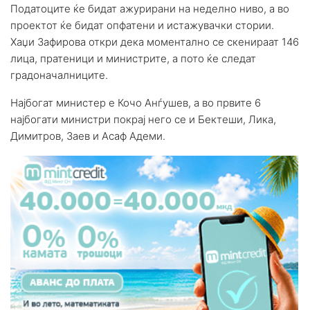
Податоците ќе бидат ажурирани на неделно ниво, а во
проектот ќе бидат опфатени и истажувачки стории.
Хаџи Зафирова откри дека моментално се скенираат 146
лица, пратеници и министрите, а пото ќе следат
градоначалниците.
Најбогат министер е Кочо Анѓушев, а во првите 6
најбогати министри покрај него се и Бектеши, Лика,
Димитров, Заев и Асаф Адеми.