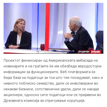
Проектот финансиран од Американската амбасада на
новинарите и на граѓаите ќе им обезбеди веродостојни
информации за функционерите. Веб платформата ќе
биде база на податоци за тоа што тие поседуваат, како и
нивното поблиско семејство, дали се инволвирани во
некакви бизниси, сопственички удели, дали се накаде
акционери, односно сите податоци кои се пријавени во
Државната комисија за спречување корупција.