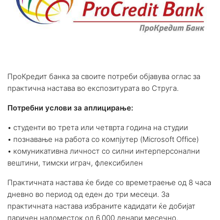
ПроКредит банка за своите потреби објавува оглас за
практична настава во експозитурата во Струга.
Потребни услови за аплицирање:
• студенти во третa или четврта година на студии
• познавање на работа со компјутер (Microsoft Office)
• комуникативна личност со силни интерперсонални
вештини, тимски играч, флексибилен
Практичната настава ќе биде со времетраење од 8 часа
дневно во период од еден до три месеци. За
практичната настава избраните кадидати ќе добијат
паричен надоместок од 6.000 денари месечно.