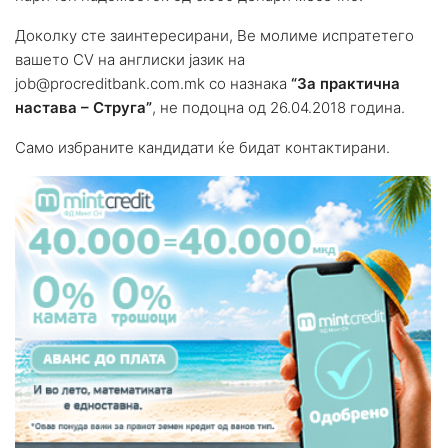
Доколку сте заинтересирани, Ве молиме испратетeго
вашето CV на англиски јазик на
job@procreditbank.com.mk
со назнака
“За практична
настава – Струга”
, не подоцна од 26.04.2018 година.
Само избраните кандидати ќе бидат контактирани.