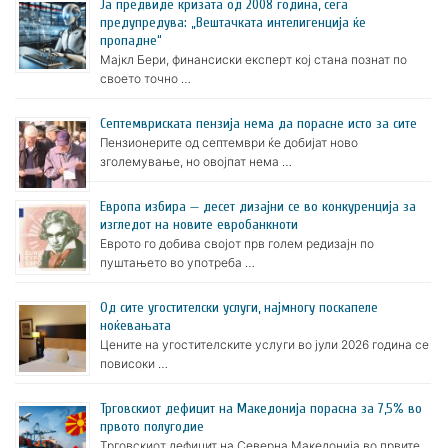
Ја предвиде кризата од 2008 година, сега
предупредува: „Вештачката интелигенција ќе
пропадне“
Мајкл Бери, финансиски експерт кој стана познат по
своето точно …
Септемвриската пензија нема да порасне исто за сите
Пензионерите од септември ќе добијат ново
зголемување, но овојпат нема …
Европа избира — десет дизајни се во конкуренција за
изгледот на новите евробанкноти
Еврото го добива својот прв голем редизајн по
пуштањето во употреба …
Oд сите угостителски услуги, најмногу поскапеле
ноќевањата
Цените на угостителските услуги во јули 2026 година се
повисоки …
Трговскиот дефицит на Македонија порасна за 7,5% во
првото полугодие
Трговскиот дефицит на Северна Македонија во првите