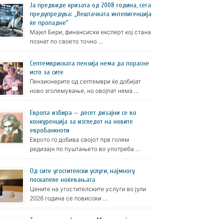
Ја предвиде кризата од 2008 година, сега
предупредува: „Вештачката интелигенција
ќе пропадне“
Мајкл Бери, финансиски експерт кој стана
познат по своето точно …
Септемвриската пензија нема да порасне
исто за сите
Пензионерите од септември ќе добијат
ново зголемување, но овојпат нема …
Европа избира — десет дизајни се во
конкуренција за изгледот на новите
евробанкноти
Еврото го добива својот прв голем
редизајн по пуштањето во употреба …
Oд сите угостителски услуги, најмногу
поскапеле ноќевањата
Цените на угостителските услуги во јули
2026 година се повисоки …