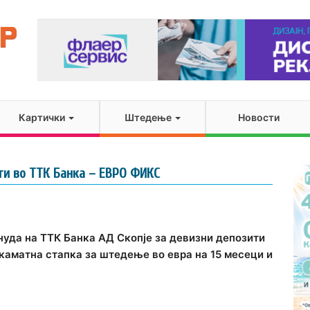
Картички
Штедење
Новости
ти во ТТК Банка – ЕВРО ФИКС
нуда на ТТК Банка АД Скопје за девизни депозити
каматна стапка за штедење во евра на 15 месеци и