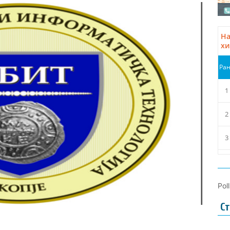
Pol
Ст