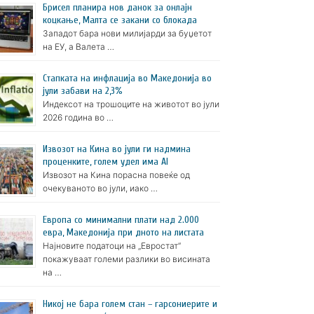
Брисел планира нов данок за онлајн
коцкање, Малта се закани со блокада
Западот бара нови милијарди за буџетот
на ЕУ, а Валета …
Стапката на инфлација во Македонија во
јули забави на 2,3%
Индексот на трошоците на животот во јули
2026 година во …
Извозот на Кина во јули ги надмина
проценките, голем удел има AI
Извозот на Кина порасна повеќе од
очекуваното во јули, иако …
Европа со минимални плати над 2.000
евра, Македонија при дното на листата
Најновите податоци на „Евростат“
покажуваат големи разлики во висината
на …
Никој не бара голем стан – гарсониерите и