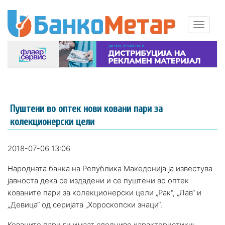
Пуштени во оптек нови ковани пари за
колекционерски цели
2018-07-06 13:06
Народната банка на Република Македонија ја известува
јавноста дека се издадени и се пуштени во оптек
кованите пари за колекционерски цели „Рак“, „Лав“ и
„Девица“ од серијата „Хороскопски знаци“.
Кованите пари ги имаат следниве карактеристики: