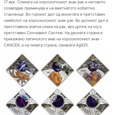
17 век. Сликата на хороскопскиот знак рак и неговото
соѕвездие преминува и на вметнатото кобалтно
стакленце. Во горниот дел од монетата е претставен
симболот на хороскопскиот знак рак. Во долниот дел е
претставена златна слика на рак, врз цртеж на кој е
претставен Сончевиот Систем. На десната страна е
прикажано латинското име на хороскопскиот знак –
CANCER, а на левата страна, ознаката Ag925.