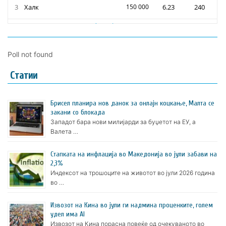
Poll not found
Статии
Брисел планира нов данок за онлајн коцкање, Малта се
закани со блокада
Западот бара нови милијарди за буџетот на ЕУ, а
Валета …
Стапката на инфлација во Македонија во јули забави на
2,3%
Индексот на трошоците на животот во јули 2026 година
во …
Извозот на Кина во јули ги надмина проценките, голем
удел има AI
Извозот на Кина порасна повеќе од очекуваното во