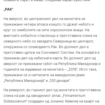
„РАК“
На аверсот, во централниот дел на монетата се
прикажани четири атласа коишто го држат небото и
круг со симболите на сите хороскопски знаци. На
вметнато кобалтно стакленце е претставена слика на
северното небо со ѕвездата Северница во центарот,
опкружена со соѕвездието Рак. Во долниот дел е
претставен цртеж на Сончевиот Систем. На основата е
прикажан дел од небесната карта. Во долниот дел од
аверсот се прикажани грбот на Република Македонија и
годината на издавање на монетата – „2018“. Исто така,
прикажани се и натписите на македонски јазик:
„Република Македонија“ и „100 денари“.
На реверсот, во горниот дел од монетата е претставена
слика на рак од ѕвездениот атлас „Firmamentum
Sobiescianum“ создаден од Јоханес Хевелиј на крајот на