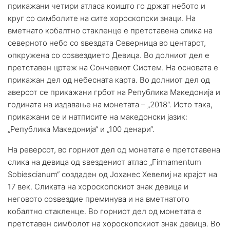
прикажани четири атласа коишто го држат небото и
круг со симболите на сите хороскопски знаци. На
вметнато кобалтно стакленце е претставена слика на
северното небо со ѕвездата Северница во центарот,
опкружена со соѕвездието Девица. Во долниот дел е
претставен цртеж на Сончевиот Систем. На основата е
прикажан дел од небесната карта. Во долниот дел од
аверсот се прикажани грбот на Република Македонија и
годината на издавање на монетата – „2018“. Исто така,
прикажани се и натписите на македонски јазик:
„Република Македонија“ и „100 денари“.
На реверсот, во горниот дел од монетата е претставена
слика на девица од ѕвездениот атлас „Firmamentum
Sobiescianum“ создаден од Јоханес Хевелиј на крајот на
17 век. Сликата на хороскопскиот знак девица и
неговото соѕвездие преминува и на вметнатото
кобалтно стакленце. Во горниот дел од монетата е
претставен симболот на хороскопскиот знак девица. Во