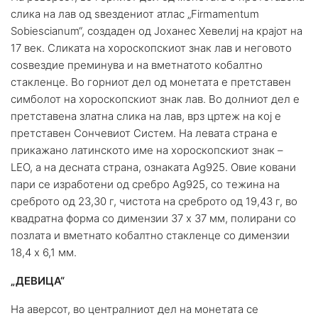
слика на лав од ѕвездениот атлас „Firmamentum
Sobiescianum“, создаден од Јоханес Хевелиј на крајот на
17 век. Сликата на хороскопскиот знак лав и неговото
соѕвездие преминува и на вметнатото кобалтно
стакленце. Во горниот дел од монетата е претставен
симболот на хороскопскиот знак лав. Во долниот дел е
претставена златна слика на лав, врз цртеж на кој е
претставен Сончевиот Систем. На левата страна е
прикажано латинското име на хороскопскиот знак –
LEO, а на десната страна, ознаката Ag925. Овие ковани
пари се изработени од сребро Ag925, со тежина на
среброто од 23,30 г, чистота на среброто од 19,43 г, во
квадратна форма со димензии 37 х 37 мм, полирани со
позлата и вметнато кобалтно стакленце со димензии
18,4 х 6,1 мм.
„ДЕВИЦА“
На аверсот, во централниот дел на монетата се