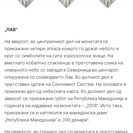
„ЛАВ“
На аверсот, во централниот дел на монетата се
прикажани четири атласа коишто го држат небото и
круг со симболите на сите хороскопски знаци. На
вметнато кобалтно стакленце е претставена слика на
северното небо со ѕвездата Северница во центарот,
опкружена со соѕвездието Лав. Во долниот дел е
претставен цртеж на Сончевиот Систем. На основата е
прикажан дел од небесната карта. Во долниот дел од
аверсот се прикажани грбот на Република Македонија и
годината на издавање на монетата – „2018“. Исто така,
прикажани се и натписите на македонски јазик:
„Република Македонија“ и „100 денари“.
На реверсот, во горниот дел од монетата е претставена