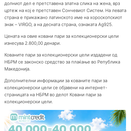
долниот дел е претставена златна слика на жена, врз
цртеж на кој е претставен Сончевиот Систем. На левата
страна е прикажано латинското име на хороскопскиот
знак – VIRGO, а на десната страна, ознаката Ag925.
Цената на овие ковани пари за колекционерски цели
изнесува 2.800,00 денари.
Кованите пари за колекционерски цели издадени од
НБРМ се законско средство за плаќање во Република
Македонија.
Дополнителни информации за кованите пари за
колекционерски цели се објавени на интернет-
страницата на НБРМ во делот Ковани пари за
колекционерски цели.