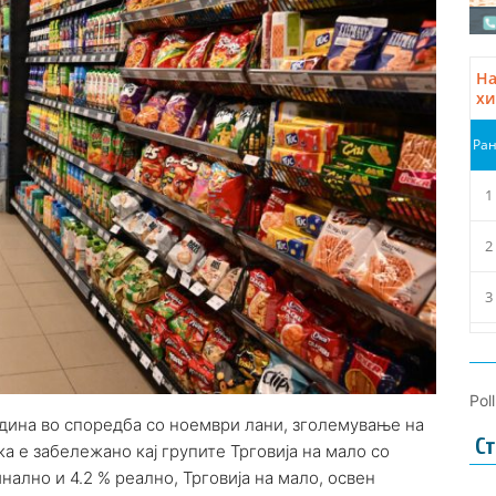
Pol
одина во споредба со ноември лани, зголемување на
Ст
а е забележано кај групите Трговија на мало со
минално и 4.2 % реално, Трговија на мало, освен