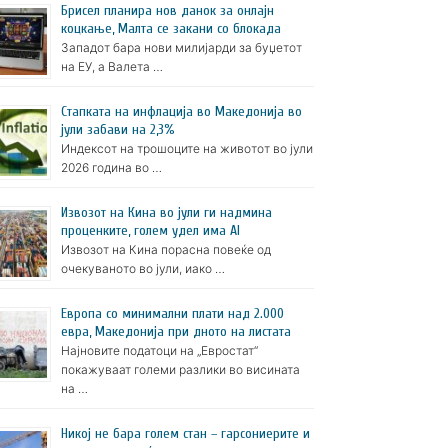
Брисел планира нов данок за онлајн
коцкање, Малта се закани со блокада
Западот бара нови милијарди за буџетот
на ЕУ, а Валета …
Стапката на инфлација во Македонија во
јули забави на 2,3%
Индексот на трошоците на животот во јули
2026 година во …
Извозот на Кина во јули ги надмина
проценките, голем удел има AI
Извозот на Кина порасна повеќе од
очекуваното во јули, иако …
Европа со минимални плати над 2.000
евра, Македонија при дното на листата
Најновите податоци на „Евростат“
покажуваат големи разлики во висината
на …
Никој не бара голем стан – гарсониерите и