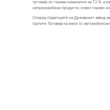
трговија со горива номинално за 7.2 %, а р
непрехранбени продукти, освен гориво ном
Според податоците на Државниот завод за 
групите Трговија на мало со автомобилски 