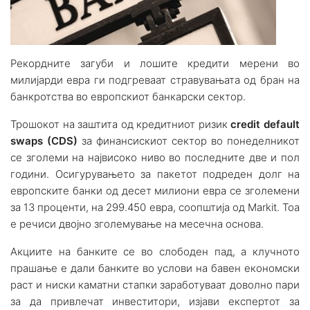
Рекордните загуби и лошите кредити мерени во
милијарди евра ги подгреваат стравувањата од бран на
банкротства во европскиот банкарски сектор.
Трошокот на заштита од кредитниот ризик
credit default
swaps (CDS)
за финансискиот сектор во понеделникот
се зголеми на највисоко ниво во последните две и пол
години. Осигурувањето за пакетот подреден долг на
европските банки од десет милиони евра се зголемени
за 13 проценти, на 299.450 евра, соопштија од Markit. Тоа
е речиси двојно зголемување на месечна основа.
Акциите на банките се во слободен пад, а клучното
прашање е дали банките во услови на бавен економски
раст и ниски каматни стапки заработуваат доволно пари
за да привлечат инвеститори, изјави експертот за