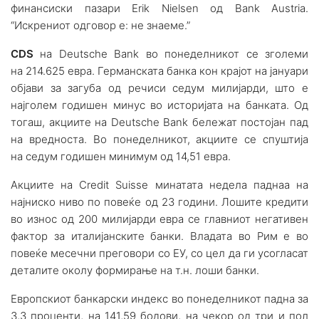
финансиски пазари Erik Nielsen од Bank Austria.
“Искрениот одговор е: не знаеме.”
CDS
на Deutsche Bank во понеделникот се зголеми
на 214.625 евра. Германската банка кон крајот на јануари
објави за загуба од речиси седум милијарди, што е
најголем годишен минус во историјата на банката. Од
тогаш, акциите на Deutsche Bank бележат постојан пад
на вредноста. Во понеделникот, акциите се спуштија
на седум годишен минимум од 14,51 евра.
Акциите на Credit Suisse минатата недела паднаа на
најниско ниво по повеќе од 23 години. Лошите кредити
во износ од 200 милијарди евра се главниот негативен
фактор за италијанските банки. Владата во Рим е во
повеќе месечни преговори со ЕУ, со цел да ги усогласат
деталите околу формирање на т.н. лоши банки.
Европскиот банкарски индекс во понеделникот падна за
3,3 проценти, на 141,59 бодови, на чекор од три и пол