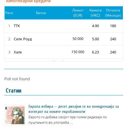
Poll not found
Статии
Европа избира — десет дизајни се во конкуренција за
изгледот на новите евробанкноти
Еврото го добива својот прв голем редизајн по
пуштањето во употреба …