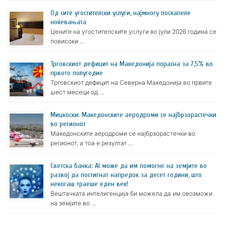
Oд сите угостителски услуги, најмногу поскапеле
ноќевањата
Цените на угостителските услуги во јули 2026 година се
повисоки …
Трговскиот дефицит на Македонија порасна за 7,5% во
првото полугодие
Трговскиот дефицит на Северна Македонија во првите
шест месеци од …
Мицкоски: Македонските аеродроми се најбрзорастечки
во регионот
Македонските аеродроми се најбрзорастечки во
регионот, а тоа е резултат …
Светска банка: AI може да им помогне на земјите во
развој да постигнат напредок за десет години, што
некогаш траеше еден век!
Вештачката интелигенција би можела да им овозможи
на земјите во …