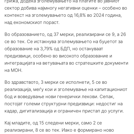
грижа, додека зголемувањето на платите во јавниот
сектор добива најмногу негативни оценки – особено во
контекст на зголемувањето од 16,8% во 2024 година,
над економскиот пораст.
Во образованието, од 37 мерки, реализирани се 9, а 26
се во тек. Се истакнува зголемувањето на буџетот за
образование на 3,79% од БДП, но остануваат
предизвици, особено во високото образование и
интеграцијата на ветувањата во стратешките документи
на МОН.
Во здравството, 3 мерки се исполнети, 5 се во
реализација, меѓу кои и зголемување на капитациониот
бод и воведување нови генерички лекови. Сепак,
постојат големи структурни предизвици: недостиг на
кадар, дигитализација и ограничен пристап до услуги.
Кај младите, од 15 следени мерки, само 2 се
реализирани, 8 се во тек. Иако е формирано ново