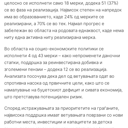
целосно се исполнети само 18 мерки, додека 51 (37%)
се во фаза на реализација. Највисок степен на напредок
има во образованието, каде 24% од мерките се
реализирани, а 70% се во тек. Најмал прогрес е
забележан во областа на родовата еднаквост, каде нема
ниту една активна ниту реализирана мерка.
Во областа на социо-економските политики се
исполнети 4 од 43 мерки – како непроменети даночни
стапки, поддршка за реинвестирана добивка и
зголемени пензии – додека 12 се во реализација.
Анализата посочува дека дел од ветувањата одат во
спротивна насока од првичните цели, како што се
намалување на буџетскиот дефицит и сивата економија,
што претставува потенцијален ризик.
Според истражувањата за приоритетите на граѓаните,
највисока поддршка имаат ветувањата поврзани со нови
работни места, инвестиции и капацитети за детска