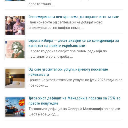
своето точно …
Септемвриската пензија нема да порасне исто за сите
Пензионерите од септември ќе добијат ново
зголемување, но овојпат нема …
Европа избира — десет дизајни се во конкуренција за
изгледот на новите евробанкноти
Еврото го добива својот прв голем редизајн по
пуштањето во употреба …
Oд сите угостителски услуги, најмногу поскапеле
ноќевањата
Цените на угостителските услуги во јули 2026 година се
повисоки …
Трговскиот дефицит на Македонија порасна за 7,5% во
првото полугодие
Трговскиот дефицит на Северна Македонија во првите
шест месеци од …