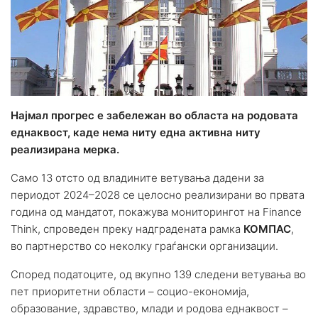
Најмал прогрес е забележан во областа на родовата
еднаквост, каде нема ниту една активна ниту
реализирана мерка.
Само 13 отсто од владините ветувања дадени за
периодот 2024–2028 се целосно реализирани во првата
година од мандатот, покажува мониторингот на Finance
Think, спроведен преку надградената рамка
КОМПАС
,
во партнерство со неколку граѓански организации.
Според податоците, од вкупно 139 следени ветувања во
пет приоритетни области – социо-економија,
образование, здравство, млади и родова еднаквост –