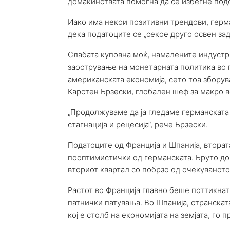
домаќинствата помогна да се избегне подо
Иако има некои позитивни трендови, герм
дека податоците се „секое друго освен за
Слабата куповна моќ, намалените индустри
заострување на монетарната политика во 
американската економија, сето тоа зборув
Карстен Брзески, глобален шеф за макро во
„Продолжуваме да ја гледаме германската 
стагнација и рецесија“, рече Брзески.
Податоците од Франција и Шпанија, втората
пооптимистички од германската. Бруто д
вториот квартал со побрзо од очекуваното
Растот во Франција главно беше поттикнат 
патнички патувања. Во Шпанија, странскат
кој е столб на економијата на земјата, го п