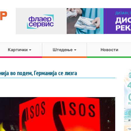
Картички
Штедење
Новости
ија во подем, Германија се лизга