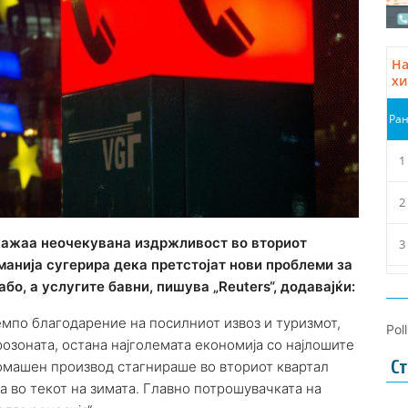
кажаа неочекувана издржливост во вториот
манија сугерира дека претстојат нови проблеми за
бо, а услугите бавни, пишува „Reuters“, додавајќи:
емпо благодарение на посилниот извоз и туризмот,
Pol
розоната, остана најголемата економија со најлошите
Ст
домашен производ стагнираше во вториот квартал
а во текот на зимата. Главно потрошувачката на