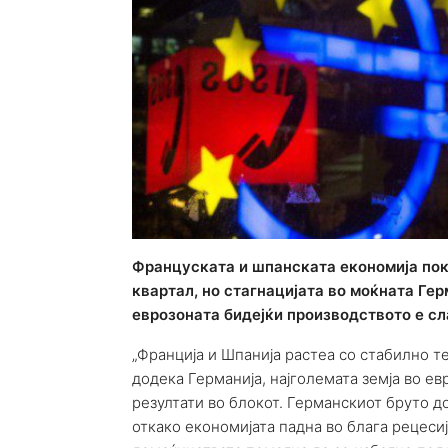
Француската и шпанската економија по
квартал, но стагнацијата во моќната Гер
еврозоната бидејќи производството е сла
„Франција и Шпанија растеа со стабилно т
додека Германија, најголемата земја во ев
резултати во блокот. Германскиот бруто 
откако економијата падна во блага рецесиј