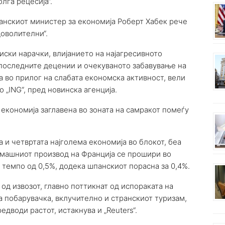
лга рецесија“.
анскиот министер за економија Роберт Хабек рече
доволителни“.
ски нарачки, влијанието на најагресивното
последните децении и очекуваното забавување на
а во прилог на слабата економска активност, вели
 „ING“, пред новинска агенција.
економија заглавена во зоната на самракот помеѓу
 и четвртата најголема економија во блокот, беа
омашниот производ на Франција се прошири во
 темпо од 0,5%, додека шпанскиот порасна за 0,4%.
од извозот, главно поттикнат од испораката на
а побарувачка, вклучително и странскиот туризам,
редводи растот, истакнува и „Reuters“.