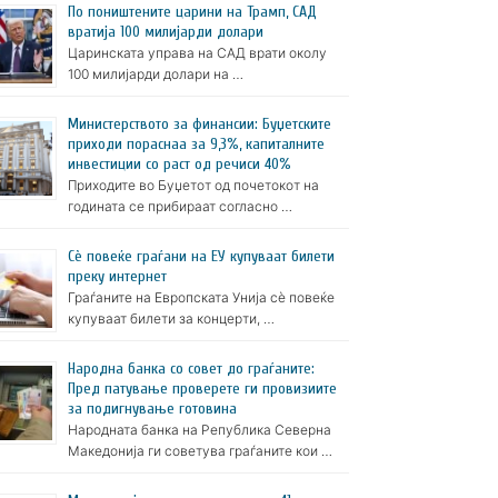
По поништените царини на Трамп, САД
вратија 100 милијарди долари
Царинската управа на САД врати околу
100 милијарди долари на …
Министерството за финансии: Буџетските
приходи пораснаа за 9,3%, капиталните
инвестиции со раст од речиси 40%
Приходите во Буџетот од почетокот на
годината се прибираат согласно …
Сè повеќе граѓани на ЕУ купуваат билети
преку интернет
Граѓаните на Европската Унија сè повеќе
купуваат билети за концерти, …
Народна банка со совет до граѓаните:
Пред патување проверете ги провизиите
за подигнување готовина
Народната банка на Република Северна
Македонија ги советува граѓаните кои …