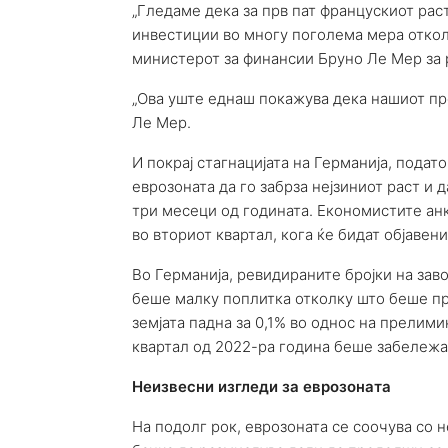
„Гледаме дека за прв пат францускиот рас
инвестиции во многу поголема мера отколк
министерот за финансии Бруно Ле Мер за р
„Ова уште еднаш покажува дека нашиот пр
Ле Мер.
И покрај стагнацијата на Германија, подат
еврозоната да го забрза нејзиниот раст и 
три месеци од годината. Економистите анк
во вториот квартал, кога ќе бидат објаве
Во Германија, ревидираните бројки на зав
беше малку поплитка отколку што беше пр
земјата падна за 0,1% во однос на прелими
квартал од 2022-ра година беше забележан
Неизвесни изгледи за еврозоната
На подолг рок, еврозоната се соочува со 