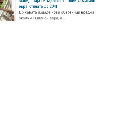
Македонија се задолжи со нови 41 милион
евра, отплата до 2041
Државата издаде нови обврзници вредни
околу 41 милион евра, а …