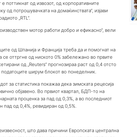
т е поттикнат од извозот, од корпоративните
у од потрошувачката на домаќинствата“, изјави
адиото „RTL“.
оизводствен мотор работи добро и ефикасно“, вели
оците од Шпанија и Франција треба да и помогнат на
да се оттргне од ниското 0% забележано во првите
етирани од „Reuters“ прогнозираа раст од 0,4 отсто
ни податоците ширум блокот во понеделник.
одот за статистика покажаа дека зимската рецесија
вично објавено. Во првиот квартал, БДП-то на
нарната проценка за пад од 0,3%, а во последниот
 пад од 0,4%, ревидиран од 0,5%.
неизвесност, што дава причини Европската централна