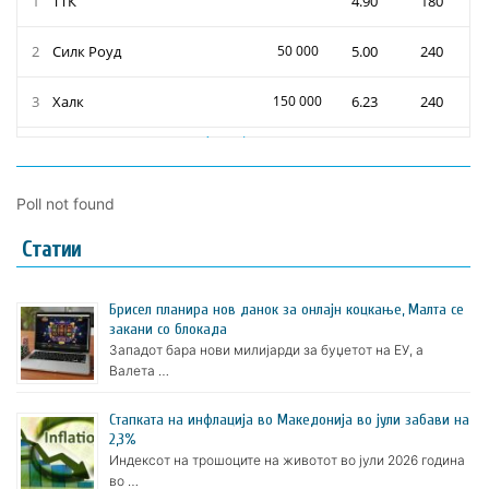
Poll not found
Статии
Брисел планира нов данок за онлајн коцкање, Малта се
закани со блокада
Западот бара нови милијарди за буџетот на ЕУ, а
Валета …
Стапката на инфлација во Македонија во јули забави на
2,3%
Индексот на трошоците на животот во јули 2026 година
во …