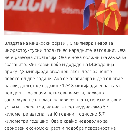
Владата на Мицкоски објави „10 милијарди евра за
инфраструктурни проекти во наредните 10 години“. Ова
не е развојна стратегија. Ова е нова должничка замка за
граѓаните. Мицкоски веќе и додаде на Македонија
преку 2,3 милијарди евра нов јавен долг за нешто
повеќе од две години. Ако се реализира и дел од овие
најави, долгот ќе надмине 12-13 милијарди евра, само
нов долг. Тоа значи повисоки камати, поскапо
задолжување и помалку пари за плати, пензии и јавни
услуги. Покрај тоа, најавата предвидува само 57
километри автопат за 10 години – односно 5,7
километри годишно. Ова е крајно недоволно за
сериозен економски раст и подобра поврзаност на