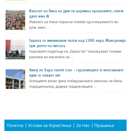
Извозот на Кина во јули ги надмина проценките, голем
удел има AI
Извозот на Кина порасна повеќе од очекуваното во
јули, иако …
Европа со минимални плати над 2.000 евра, Македонија
при дното на листата
Најновите податоци на „Евростат“ покажуваат големи
разлики во висината на …
Никој не бара голем стан – гарсониерите и монтажните
куќи се новиот хит
Агенциите велат дека побарувачката никогаш не била
порационална, додека градежниците …
Почетна
Услови за Користење
За Нас
Прашања