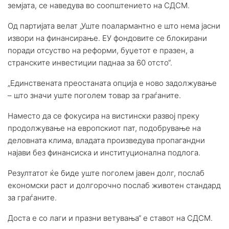
земјата, се наведува во соопштението на СДСМ.
Од партијата велат „Уште поалармантно е што нема јасни
извори на финансирање. ЕУ фондовите се блокирани
поради отсуство на реформи, буџетот е празен, а
странските инвестиции паднаа за 60 отсто“.
„Единствената преостаната опција е ново задолжување
– што значи уште поголем товар за граѓаните.
Наместо да се фокусира на вистински развој преку
продолжување на европскиот пат, подобрување на
деловната клима, владата произведува пропагандни
најави без финансиска и институционална подлога.
Резултатот ќе биде уште поголем јавен долг, послаб
економски раст и долгорочно послаб животен стандард
за граѓаните.
Доста е со лаги и празни ветувања“ е ставот на СДСМ.