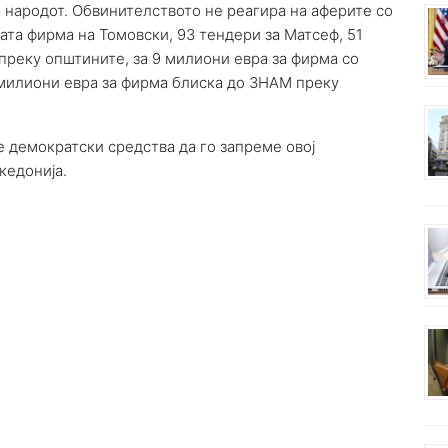
 народот. Обвинителството не реагира на аферите со
ата фирма на Томовски, 93 тендери за Матсеф, 51
реку општините, за 9 милиони евра за фирма со
2 милиони евра за фирма блиска до ЗНАМ преку
те демократски средства да го запреме овој
кедонија.