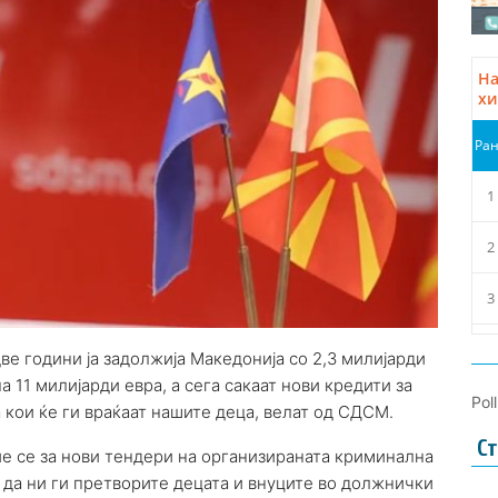
е години ја задолжија Македонија со 2,3 милијарди
 11 милијарди евра, а сега сакаат нови кредити за
Pol
кои ќе ги враќаат нашите деца, велат од СДСМ.
Ст
тие се за нови тендери на организираната криминална
 да ни ги претворите децата и внуците во должнички