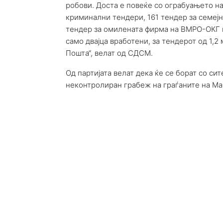
робови. Доста е повеќе со ограбуањето на
криминални тендери, 161 тендер за семејн
тендер за омилената фирма на ВМРО-ОКГ п
само двајца вработени, за тендерот од 1,
Пошта“, велат од СДСМ.
Од партијата велат дека ќе се борат со си
неконтролиран грабеж на граѓаните на Ма