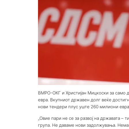
ВМРО-ОКГ и Христијан Мицкоски за само дв
евра. Вкупниот државен долг веќе достигна
нови тендери плус уште 260 милиони евра 
„Овие пари не се за развој на државата – 
група. Не даваме нови задолжувања. Нема