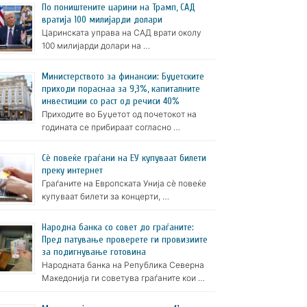
По поништените царини на Трамп, САД
вратија 100 милијарди долари
Царинската управа на САД врати околу
100 милијарди долари на …
Министерството за финансии: Буџетските
приходи пораснаа за 9,3%, капиталните
инвестиции со раст од речиси 40%
Приходите во Буџетот од почетокот на
годината се прибираат согласно …
Сè повеќе граѓани на ЕУ купуваат билети
преку интернет
Граѓаните на Европската Унија сè повеќе
купуваат билети за концерти, …
Народна банка со совет до граѓаните:
Пред патување проверете ги провизиите
за подигнување готовина
Народната банка на Република Северна
Македонија ги советува граѓаните кои …