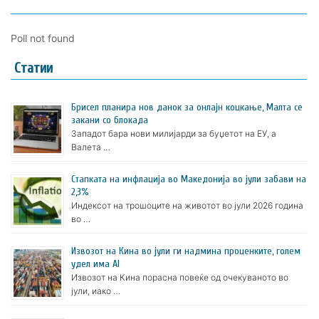
Poll not found
Статии
Брисел планира нов данок за онлајн коцкање, Малта се
закани со блокада
Западот бара нови милијарди за буџетот на ЕУ, а
Валета …
Стапката на инфлација во Македонија во јули забави на
2,3%
Индексот на трошоците на животот во јули 2026 година
во …
Извозот на Кина во јули ги надмина проценките, голем
удел има AI
Извозот на Кина порасна повеќе од очекуваното во
јули, иако …