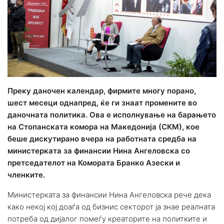
Преку даночен календар, фирмите многу порано,
шест месеци однапред, ќе ги знаат промените во
даночната политика. Ова е исполнување на барањето
на Стопанската комора на Македонија (СКМ), кое
беше дискутирано вчера на работната средба на
министерката за финансии Нина Ангеловска со
претседателот на Комората Бранко Азески и
членките.
Министерката за финансии Нина Ангеловска рече дека
како некој кој доаѓа од бизнис секторот ја знае реалната
потреба од дијалог помеѓу креаторите на политките и