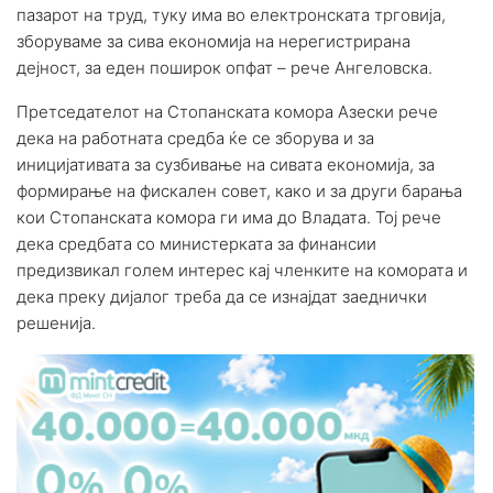
пазарот на труд, туку има во електронската трговија,
зборуваме за сива економија на нерегистрирана
дејност, за еден поширок опфат – рече Ангеловска.
Претседателот на Стопанската комора Азески рече
дека на работната средба ќе се зборува и за
иницијативата за сузбивање на сивата економија, за
формирање на фискален совет, како и за други барања
кои Стопанската комора ги има до Владата. Тој рече
дека средбата со министерката за финансии
предизвикал голем интерес кај членките на комората и
дека преку дијалог треба да се изнајдат заеднички
решенија.