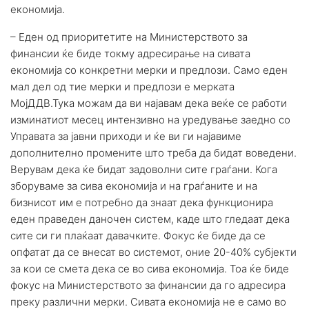
економија.
– Еден од приоритетите на Министерството за
финансии ќе биде токму адресирање на сивата
економија со конкретни мерки и предлози. Само еден
мал дел од тие мерки и предлози е мерката
МојДДВ.Тука можам да ви најавам дека веќе се работи
изминатиот месец интензивно на уредување заедно со
Управата за јавни приходи и ќе ви ги најавиме
дополнително промените што треба да бидат воведени.
Верувам дека ќе бидат задоволни сите граѓани. Кога
зборуваме за сива економија и на граѓаните и на
бизнисот им е потребно да знаат дека функционира
еден праведен даночен систем, каде што гледаат дека
сите си ги плаќаат давачките. Фокус ќе биде да се
опфатат да се внесат во системот, оние 20-40% субјекти
за кои се смета дека се во сива економија. Тоа ќе биде
фокус на Министерството за финансии да го адресира
преку различни мерки. Сивата економија не е само во