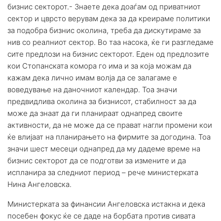
бизнис секторот.- Знаете дека доаѓам од приватниот
сектор и цврсто верувам дека за да креираме политики
за подобра бизнис околина, треба да дискутираме за
нив со реалниот сектор. Во таа насока, ќе ги разгледаме
сите предлози на бизнис секторот. Еден од предлозите
кои Стопанската комора го има и за која можам да
кажам дека лично имам волја да се залагаме е
воведување на даночниот календар. Тоа значи
предвидлива околина за бизнисот, стабилност за да
може да знаат да ги планираат однапред своите
активности, да не може да се прават нагли промени кои
ќе влијаат на планирањето на фирмите за догодина. Тоа
значи шест месеци однапред да му дадеме време на
бизнис секторот да се подготви за измените и да
испланира за следниот период – рече министерката
Нина Ангеловска.
Министерката за финансии Ангеловска истакна и дека
посебен фокус ќе се даде на борбата против сивата