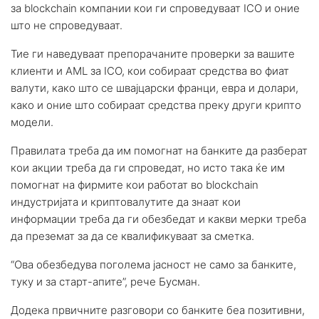
за blockchain компании кои ги спроведуваат ICO и оние
што не спроведуваат.
Тие ги наведуваат препорачаните проверки за вашите
клиенти и AML за ICO, кои собираат средства во фиат
валути, како што се швајцарски франци, евра и долари,
како и оние што собираат средства преку други крипто
модели.
Правилата треба да им помогнат на банките да разберат
кои акции треба да ги спроведат, но исто така ќе им
помогнат на фирмите кои работат во blockchain
индустријата и криптовалутите да знаат кои
информации треба да ги обезбедат и какви мерки треба
да преземат за да се квалификуваат за сметка.
“Ова обезбедува поголема јасност не само за банките,
туку и за старт-апите”, рече Бусман.
Додека првичните разговори со банките беа позитивни,