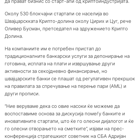
да прават бизнис со старт-апи од криптоиндустријата.
Околу 530 блокчајни стартапи се населија во
Швајцарскката Крипто-долина околу Цирих и Цуг, рече
Оливер Бусман, претседател на здружението Крипто
Долина.
На компаниите им е потребен пристап до
традиционалните банкарски услуги за депонирање на
готовина, исплата на плати и извршување други
активности за секојдневно финансирање, но
швајцарските банки се плашат од регулативен прекршок
на правилата за спречување на перење пари (AML) и
други прописи.
“Ние веруваме дека со овие насоки ќе можеме да
воспоставиме основа за дискусија помеѓу банките и
иновативните стартапи, што ќе го олесни дијалогот и ќе
го олесни отворањето на сметките”, изјави на прес-
конференција стратешкиот советник на СБА Адријан