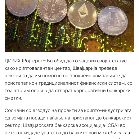
ЦИРИХ (Ројтерс) – Во обид да го задржи својот статус
како криптовалентен центар, Швајцарија презеде
чекори за да им помогне на блокчеин компаниите да
пристапат кон традиционалниот финансиски систем, со
тоа што им олесна да отворат корпоративни банкарски
сметки.
Соочени со егзодус на проекти за крипто-индустријата
од земјата поради паѓање на пристапот до банкарскиот
сектор, Швајцарската банкарска асоцијација (СБА) во
петокот издаде упатства до банките кои можеби сакаат