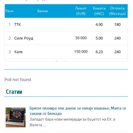
Poll not found
Статии
Брисел планира нов данок за онлајн коцкање, Малта се
закани со блокада
Западот бара нови милијарди за буџетот на ЕУ, а
Валета …