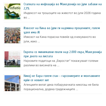
Стапката на инфлација во Македонија во јули забави на
2,3%
Индексот на трошоците на животот во јули 2026 година
во …
Извозот на Кина во јули ги надмина проценките, голем
удел има AI
Извозот на Кина порасна повеќе од очекуваното во
јули, иако …
Европа со минимални плати над 2.000 евра, Македонија
при дното на листата
Најновите податоци на „Евростат“ покажуваат големи
разлики во висината на …
Никој не бара голем стан – гарсониерите и монтажните
куќи се новиот хит
Агенциите велат дека побарувачката никогаш не била
порационална, додека градежниците …