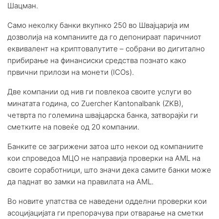
Шацман.
Само неколку банки вкупнко 250 во Швајцарија им
дозволија на компаниите да го депонираат паричниот
еквивалент на криптовалутите – собрани во дигитално
прибирање на финансиски средства познато како
првични прилози на монети (ICOs).
Две компании од нив ги повлекоа своите услуги во
минатата година, со Zuercher Kantonalbank (ZKB),
четврта по големина швајцарска банка, затворајќи ги
сметките на повеќе од 20 компании.
Банките се загрижени затоа што некои од компаниите
кои спроведоа МЦО не направија проверки на AML на
своите соработници, што значи дека самите банки може
да паднат во замки на правилата на AML.
Во новите упатства се наведени одделни проверки кои
асоцијацијата ги препорачува при отварање на сметки