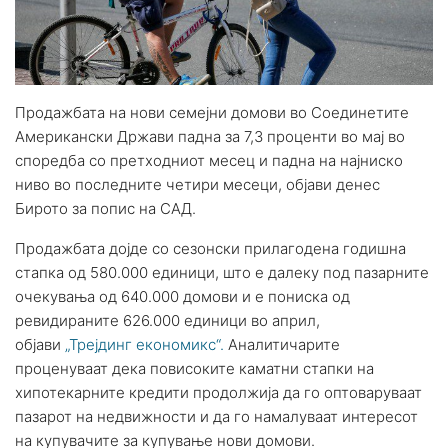
Продажбата на нови семејни домови во Соединетите
Американски Држави падна за 7,3 проценти во мај во
споредба со претходниот месец и падна на најниско
ниво во последните четири месеци, објави денес
Бирото за попис на САД.
Продажбата дојде со сезонски прилагодена годишна
стапка од 580.000 единици, што е далеку под пазарните
очекувања од 640.000 домови и е пониска од
ревидираните 626.000 единици во април,
објави
„Трејдинг економикс“.
Аналитичарите
проценуваат дека повисоките каматни стапки на
хипотекарните кредити продолжија да го оптоваруваат
пазарот на недвижности и да го намалуваат интересот
на купувачите за купување нови домови.