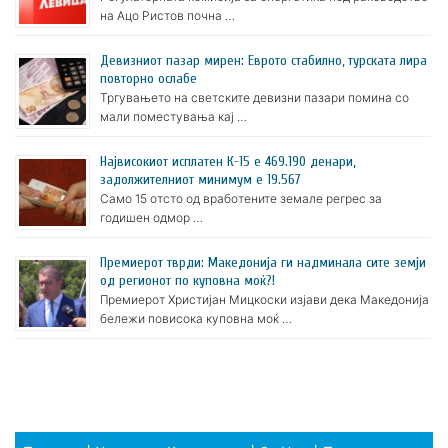
на Ацо Ристов почна …
Девизниот пазар мирен: Еврото стабилно, турската лира
повторно ослабе
Тргувањето на светските девизни пазари помина со
мали поместувања кај …
Највисокиот исплатен К-15 е 469.190 денари,
задолжителниот минимум е 19.567
Само 15 отсто од вработените земале регрес за
годишен одмор …
Премиерот тврди: Македонија ги надминала сите земји
од регионот по куповна моќ?!
Премиерот Христијан Мицкоски изјави дека Македонија
бележи повисока куповна моќ …