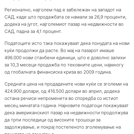
Регионално, најголем пад е забележан на западот на
САД, каде што продажбата се намали за 26,9 проценти,
додека на југот, најголемиот пазар на недвижности во
САД, падна за 4,1 процент.
Податоците исто така покажуваат дека понудата на нови
куќи продолжи да расте. Во мај на пазарот имаше
496.000 нови станбени единици, што е доволно залихи
за 10,3 месеци продажба по тековните цени, најмногу
од глобалната финансиска криза во 2009 година.
Средната цена на продадените нови куќи се зголеми на
424.900 долари, од 416.500 долари во април, додека
остана речиси непроменета во споредба со истиот
месец минатата година. Најновите податоци покажуваат
дека американскиот пазар на недвижности продолжува
да трпи последици од високите трошоци за
задолжување, и покрај постепеното зголемување на