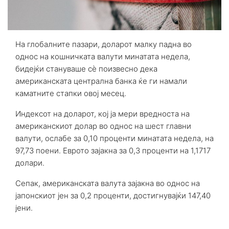
На глобалните пазари, доларот малку падна во
однос на кошничката валути минатата недела,
бидејќи стануваше сè поизвесно дека
американската централна банка ќе ги намали
каматните стапки овој месец.
Индексот на доларот, кој ја мери вредноста на
американскиот долар во однос на шест главни
валути, ослабе за 0,10 проценти минатата недела, на
97,73 поени. Еврото зајакна за 0,3 проценти на 1,1717
долари.
Сепак, американската валута зајакна во однос на
јапонскиот јен за 0,2 проценти, достигнувајќи 147,40
јени.