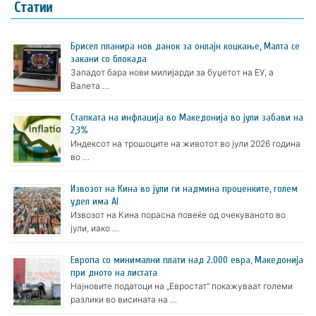
Статии
Брисел планира нов данок за онлајн коцкање, Малта се
закани со блокада
Западот бара нови милијарди за буџетот на ЕУ, а
Валета …
Стапката на инфлација во Македонија во јули забави на
2,3%
Индексот на трошоците на животот во јули 2026 година
во …
Извозот на Кина во јули ги надмина проценките, голем
удел има AI
Извозот на Кина порасна повеќе од очекуваното во
јули, иако …
Европа со минимални плати над 2.000 евра, Македонија
при дното на листата
Најновите податоци на „Евростат“ покажуваат големи
разлики во висината на …