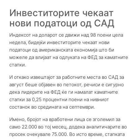
Инвеститорите чекаат
нови податоци од САД
Индексот на доларот се движи над 98 поени цела
недела, бидејќи инвеститорите чекаат нови
податоци од американската економија што би
можеле да влијаат на одлуката на ФЕД за каматните
стапки.
И откако извештајот за работните места во САД за
август беше објавен во петокот, речиси е сигурно
дека лидерите на ФЕД ќе ги намалат каматните
стапки за 0,25 процентни поени на нивниот
состанок во средината на септември.
Имено, бројот на вработени лица се зголемил за
само 22.000 во тој месец, додека аналитичарите во
просек очекувале 75.000. Во исто време, стапката