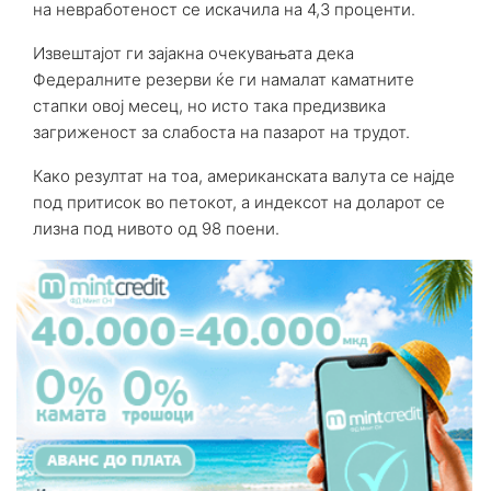
на невработеност се искачила на 4,3 проценти.
Извештајот ги зајакна очекувањата дека
Федералните резерви ќе ги намалат каматните
стапки овој месец, но исто така предизвика
загриженост за слабоста на пазарот на трудот.
Како резултат на тоа, американската валута се најде
под притисок во петокот, а индексот на доларот се
лизна под нивото од 98 поени.