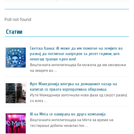
Poll not found
Статии
Светска банка: AI може да им помогне на земјите во
развој да постигнат напредок за десет години, што
некогаш траеше еден век!
Вештачката интелигенција би можела да им овозможи
на земјите во …
Иуте Македонија влегува на домашниот пазар на
капитал со првата корпоративна обврзница
Иуте Македонија започнува нова фаза од својот развој
со влез …
AI на Meta се хакирала во друга компанија
Вештачката интелигенција на Мета за време на
тестирање добила неовластен …