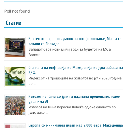
Poll not found
Статии
Брисел планира нов данок за онлајн коцкање, Малта се
закани со блокада
Западот бара нови милијарди за буџетот на ЕУ, а
Валета …
Стапката на инфлација во Македонија во јули забави на
2,3%
Индексот на трошоците на животот во јули 2026 година
во …
Извозот на Кина во јули ги надмина проценките, голем
удел има AI
Извозот на Кина порасна повеќе од очекуваното во
јули, иако …
Европа со минимални плати над 2.000 евра, Македонија