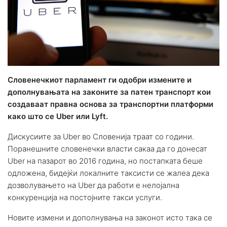
Словенечкиот парламент ги одобри измените и
дополнувањата на законите за патен транспорт кои
создаваат правна основа за транспортни платформи
како што се Uber или Lyft.
Дискусиите за Uber во Словенија траат со години.
Поранешните словенечки власти сакаа да го донесат
Uber на пазарот во 2016 година, но постапката беше
одложена, бидејќи локалните таксисти се жалеа дека
дозволувањето на Uber да работи е нелојална
конкуренција на постојните такси услуги.
Новите измени и дополнувања на законот исто така се