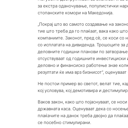
за екстра оданочување, популистички наре
стопанските комори на Македонија.
„Покрај што во самото создавање на зако
тие што треба да го плаќаат, вака како шт
компаниите. Законот, пред сè, се коси со 
со исплатата на дивиденда. Трошоците за 
деловните годишни планови по затворање 
отсуствуваат од годишните инвестициски и
деловно и финансиско работење знае колк
резултати ќе има врз бизнисот“, оценуваат 
Не постои пример во светот, велат тие, ка
кој условува, кој демотивира и дестимулир
Ваков закон, како што појаснуваат, се носи
државната каса. Оценуваат дека со носење
плаќачите на данок треба двојно да плаќаа
се посебно стимулирани.