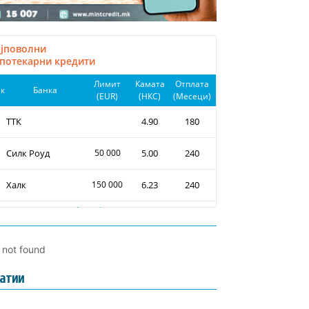
l not found
атии