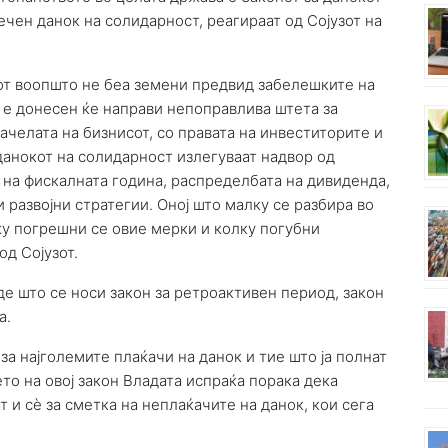
чен данок на солидарност, реагираат од Сојузот на
нот воопшто не беа земени предвид забелешките на
о е донесен ќе направи непоправлива штета за
начелата на бизнисот, со правата на инвеститорите и
данокот на солидарност излегуваат надвор од
на фискалната година, распределбата на дивиденда,
 развојни стратегии. Оној што малку се разбира во
у погрешни се овие мерки и колку погубни
од Сојузот.
де што се носи закон за ретроактивен период, закон
а.
 за најголемите плаќачи на данок и тие што ја полнат
то на овој закон Владата испраќа порака дека
т и сè за сметка на неплаќачите на данок, кои сега