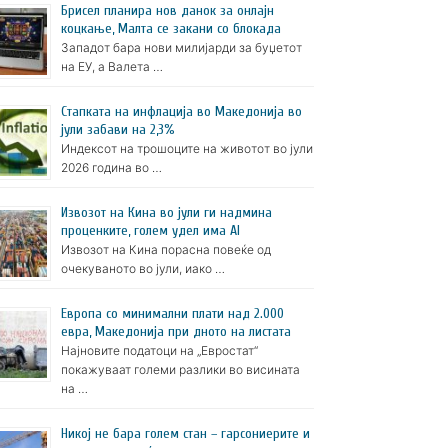
Брисел планира нов данок за онлајн
коцкање, Малта се закани со блокада
Западот бара нови милијарди за буџетот
на ЕУ, а Валета …
Стапката на инфлација во Македонија во
јули забави на 2,3%
Индексот на трошоците на животот во јули
2026 година во …
Извозот на Кина во јули ги надмина
проценките, голем удел има AI
Извозот на Кина порасна повеќе од
очекуваното во јули, иако …
Европа со минимални плати над 2.000
евра, Македонија при дното на листата
Најновите податоци на „Евростат“
покажуваат големи разлики во висината
на …
Никој не бара голем стан – гарсониерите и