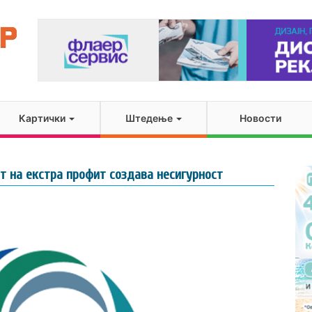
Картички
Штедење
Новости
от на екстра профит создава несигурност