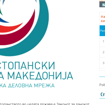
Pol
Ст
стопанството во целата држава е Законот за данокот