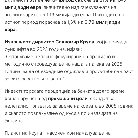
милијарди евра
, значително над очекувањата на
аналитичарите од 1,19 милијарди евра. Приходите во
истиот период пораснаа за 1,6% на
6,79 милијарди
евра
.
Извршниот директор Славомир Крупа
, кој ја презеде
функцијата во 2023 година, изјави:
„Остануваме целосно фокусирани на прецизно и
методично спроведување на нашата патека за 2026
година, за да обезбедиме одржлив и профитабилен раст
за сите засегнати страни.“
Инвеститорската перцепција за банката долго време
беше нарушена од
промашени цели
, скандал со
нелегално тргување за време на кризата во 2008 година
и скапото повлекување од Русија по инвазијата на
Украина.
Планот на Крупа – насочен кон намалување на