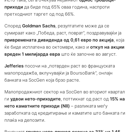
приходи
да биде под 65% оваа година, наспроти
претходниот таргет од под 66%.
Според
Goldman Sachs
, резултатите може да се
сумираат како „Победа, раст, поврат“, поздравувајќи ја
привремената дивиденда од 0,61 евро по акција
, која
ќе биде исплатена во октомври, како и
откуп на акции
вреден 1 милијарда евра
што ќе започне во август.
Jefferies
посочи на „потврден раст во француската
малопродажба, вклучувајќи ја BoursoBank“, онлајн
банката на SocGen која брзо расте.
Малопродажниот сектор на SocGen во вториот квартал
ги
удвои нето-приходите
, поттикнат од раст од
15% на
нето каматните приходи (NII)
– разликата меѓу
заработката од кредитирање и каматите што банката ги
плаќа на депозити.
Вкупниот
групен нето-приход скокна за 31% на 1,45