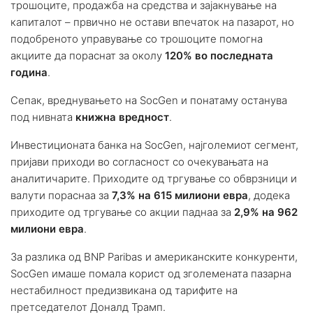
трошоците, продажба на средства и зајакнување на
капиталот – првично не остави впечаток на пазарот, но
подобреното управување со трошоците помогна
акциите да пораснат за околу
120% во последната
година
.
Сепак, вреднувањето на SocGen и понатаму останува
под нивната
книжна вредност
.
Инвестиционата банка на SocGen, најголемиот сегмент,
пријави приходи во согласност со очекувањата на
аналитичарите. Приходите од тргување со обврзници и
валути пораснаа за
7,3% на 615 милиони евра
, додека
приходите од тргување со акции паднаа за
2,9% на 962
милиони евра
.
За разлика од BNP Paribas и американските конкуренти,
SocGen имаше помала корист од зголемената пазарна
нестабилност предизвикана од тарифите на
претседателот Доналд Трамп.