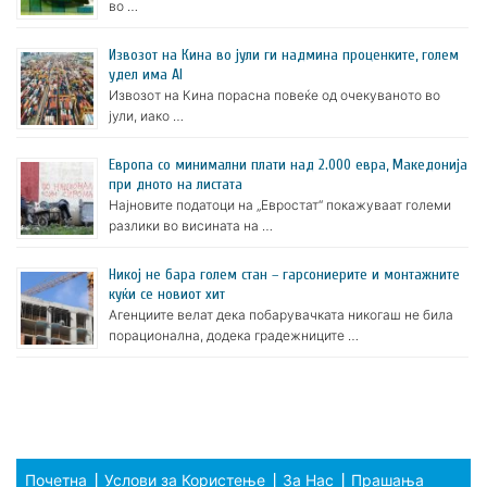
во …
Извозот на Кина во јули ги надмина проценките, голем
удел има AI
Извозот на Кина порасна повеќе од очекуваното во
јули, иако …
Европа со минимални плати над 2.000 евра, Македонија
при дното на листата
Најновите податоци на „Евростат“ покажуваат големи
разлики во висината на …
Никој не бара голем стан – гарсониерите и монтажните
куќи се новиот хит
Агенциите велат дека побарувачката никогаш не била
порационална, додека градежниците …
Почетна
Услови за Користење
За Нас
Прашања