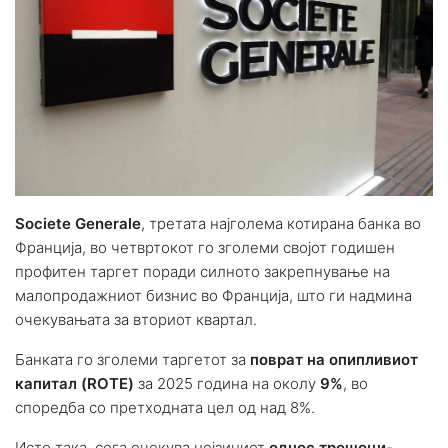
Societe Generale
, третата најголема котирана банка во
Франција, во четвртокот го зголеми својот годишен
профитен таргет поради силното закрепнување на
малопродажниот бизнис во Франција, што ги надмина
очекувањата за вториот квартал.
Банката го зголеми таргетот за
поврат на опипливиот
капитал (ROTE)
за 2025 година на околу
9%
, во
споредба со претходната цел од над 8%.
Исто така, сега очекува нејзиниот
однос трошоци-