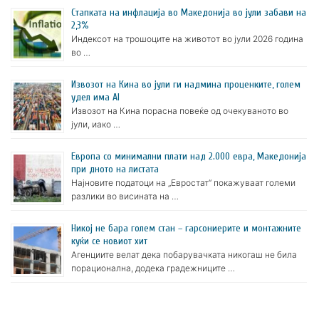
Стапката на инфлација во Македонија во јули забави на
2,3%
Индексот на трошоците на животот во јули 2026 година
во …
Извозот на Кина во јули ги надмина проценките, голем
удел има AI
Извозот на Кина порасна повеќе од очекуваното во
јули, иако …
Европа со минимални плати над 2.000 евра, Македонија
при дното на листата
Најновите податоци на „Евростат“ покажуваат големи
разлики во висината на …
Никој не бара голем стан – гарсониерите и монтажните
куќи се новиот хит
Агенциите велат дека побарувачката никогаш не била
порационална, додека градежниците …