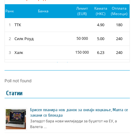
Poll not found
Статии
Брисел планира нов данок за онлајн коцкање, Малта се
закани со блокада
Западот бара нови милијарди за буџетот на ЕУ, а
Валета …