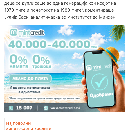
деца се дуплираше во една генерација кон крајот на
1970-тите и почетокот на 1980-тите“, коментираше
Јулија Барк, аналитичарка во Институтот во Минхен.