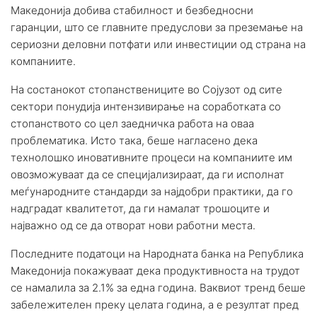
Македонија добива стабилност и безбедносни
гаранции, што се главните предуслови за преземање на
сериозни деловни потфати или инвестиции од страна на
компаниите.
На состанокот стопанствениците во Сојузот од сите
сектори понудија интензивирање на соработката со
стопанството со цел заедничка работа на оваа
проблематика. Исто така, беше нагласено дека
технолошко иновативните процеси на компаниите им
овозможуваат да се специјализираат, да ги исполнат
меѓународните стандарди за најдобри практики, да го
надградат квалитетот, да ги намалат трошоците и
најважно од се да отворат нови работни места.
Последните податоци на Народната банка на Република
Македонија покажуваат дека продуктивноста на трудот
се намалила за 2.1% за една година. Ваквиот тренд беше
забележителен преку целата година, а е резултат пред