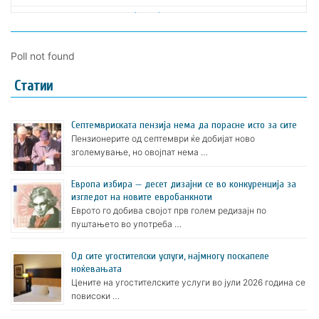
Poll not found
Статии
Септемвриската пензија нема да порасне исто за сите
Пензионерите од септември ќе добијат ново
зголемување, но овојпат нема …
Европа избира — десет дизајни се во конкуренција за
изгледот на новите евробанкноти
Еврото го добива својот прв голем редизајн по
пуштањето во употреба …
Oд сите угостителски услуги, најмногу поскапеле
ноќевањата
Цените на угостителските услуги во јули 2026 година се
повисоки …