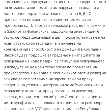
компании за подигнување на нивото на конкурентноста
на домашната економија и остварување на реални и
долгорочно одржливи стапки на раст на БДП. Овој
пристап кон домашното стопанство може да се
препознае од Планот за економски раст, во чиј рамки е
и Законот за финансиска поддршка на инвестициите.
Јасно се гледа дека нашата цел, покрај потикнување на
нови странски инвестиции, е и јакнење на
конкурентната способност и на домашните компании.
Законот дава поддршка за градење на капацитети за
освојување на нови пазари, се стимулира усвојувањето
и воведување на нови технологии во процесите на
производство. Намерата е економскиот раст и развој на
земјава да го поставиме на здрави темели преку
градење на успешни интеракции помеѓу домашните и
странските компани, преку размена на искуства,
знаења, и нови технологии“ рече Апостолска и притоа
истакнувајќи дека со поканата за пристапни разговори
за членство во НАТО деловната клима во Република