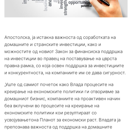
Апостолска, ја истакна важноста од соработката на
домашните и странските инвестиции, како и
можностите од новиот Закон за финансиска поддршка
на инвестиции во правец на поставување на цврста
правна рамка, со која освен поддршка за инвестициите
и конкурентноста, на компаниите им се дава сигурност.
„Уште од самиот почеток како Влада процесите на
креирање на економските политики ги отворивме за
домашниот бизнис, компаниите на проактивен начин
беа вклучени во процесите на креирање на
економските политики кои резултираат со
усвојувањетона Планот за економски раст. Владата ја
препознава важноста од поддршка на домашните