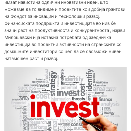
имаат навистина одлични иновативни идеи, што
можевме да го видиме и проектите кои добија грантови
на Фондот за иновации и технолошки развој.
Финансиската поддршкта и инвестицијата во нив ќе
значи раст на продуктивноста и конкурентноста“, изјави
Милошевски и ја истакна потребата од заедничка
инвестиција во проектни активности на странските со
домашните инвеститори со цел да се овозможи нивен
натамошен раст и развој.