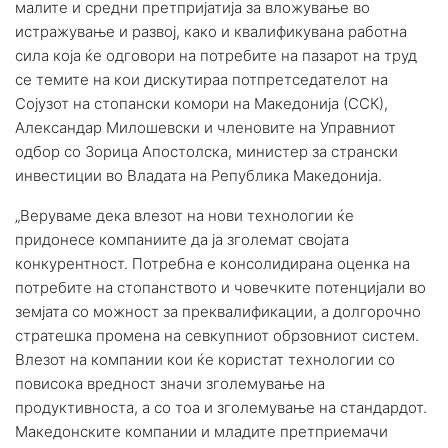
малите и средни претпријатија за вложување во
истражување и развој, како и квалификувана работна
сила која ќе одговори на потребите на пазарот на труд
се темите на кои дискутираа потпретседателот на
Сојузот на стопански комори на Македонија (ССК),
Александар Милошевски и членовите на Управниот
одбор со Зорица Апостолска, министер за странски
инвестиции во Владата на Република Македонија.
„Веруваме дека влезот на нови технологии ќе
придонесе компаниите да ја зголемат својата
конкурентност. Потребна е консолидирана оценка на
потребите на стопанството и човечките потенцијали во
земјата со можност за преквалификации, а долгорочно
стратешка промена на севкупниот обрзовниот систем.
Влезот на компании кои ќе користат технологии со
повисока вредност значи зголемување на
продуктивноста, а со тоа и зголемување на стандардот.
Македонските компании и младите претприемачи