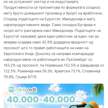
се на услужниот сектор и на индустријата.
Продуктивноста се пресметува по формулата сооднос
меѓу бруто домашниот производ и бројот на вработени.
Според податоците на Еуростат, Македонија е меѓу
најнепродуктивните земји. Само соседна Бугарија е
скоро исто рангирана како Македонија. Податоците на
Еуростат кажуваат дека еден работник за еден час во
земјава создава само 42.9% додадена вредност од
просекот што го прават работниците на ниво на
Европската Унија. Доколку се направи компарација
најпродуктивни се работниците во Луксембург со
163.2% од просекот, па Норвешка 152.5% и Швајцарија со
122.5%. Романија има 56.3%, Хрватска 73.1%, Словенија
79.8%, Грција 87.1%