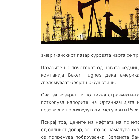
американскиот пазар суровата нафта се трг
Пазарите на почетокот од новата седмиц
компанија Baker Hughes дека америк
зголемуваат бројот на бушотини.
Ова, за возврат ги поттикна стравувања
поткопува напорите на Организацијата 
независни произведувачи, меѓу кои и Русиј
Покрај тоа, цените на нафтата на почет
од силниот долар, со што се намалува куп
се попречува побарувачка. Зелената ба