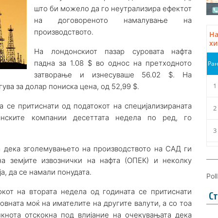
што би можело да го неутрализира ефектот
на договореното намалување на
производството.
На лондонскиот пазар суровата нафта
падна за 1.08 $ во однос на претходното
затворање и изнесуваше 56.02 $. На
ува за долар пониска цена, од 52,99 $.
а се притиснати од податокот на специјализираната
анските компании десеттата недела по ред, го
та дека зголемувањето на производството на САД ги
на земјите извознички на нафта (ОПЕК) и неколку
а, да се намали понудата.
Pol
окот на втората недела од годината се притиснати
Ст
овната моќ на имателите на другите валути, а со тоа
нкнота отскокна под влијание на очекувањата дека