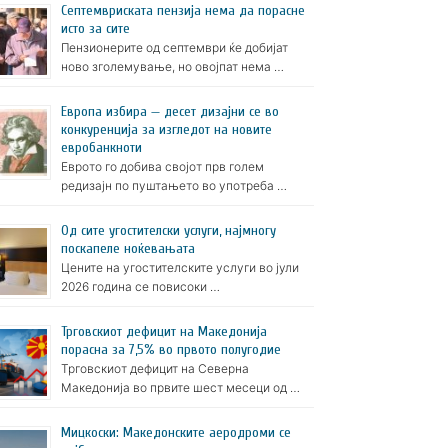
Септемвриската пензија нема да порасне
исто за сите
Пензионерите од септември ќе добијат
ново зголемување, но овојпат нема …
Европа избира — десет дизајни се во
конкуренција за изгледот на новите
евробанкноти
Еврото го добива својот прв голем
редизајн по пуштањето во употреба …
Oд сите угостителски услуги, најмногу
поскапеле ноќевањата
Цените на угостителските услуги во јули
2026 година се повисоки …
Трговскиот дефицит на Македонија
порасна за 7,5% во првото полугодие
Трговскиот дефицит на Северна
Македонија во првите шест месеци од …
Мицкоски: Македонските аеродроми се