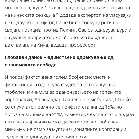
Кина беше точен, но слаб. Тој беше одбиен од Кина
многу брзо, дури бев изненаден од силата и острината
на кинеската реакција “, додаде експертот, нагласувајќи
дека другите земји од Г7 не биле толку цврсти во
својата позиција против Пекинг. Ова се однесува дури и
на „малку непријателската“ Јапонија во однос на
дејствијата на Кина, додаде професорот.
Глобален данок – единствено одрекување од
економската слобода
И покрај фактот дека голем број економисти и
финансиери ја одобруваат идејата за воведување
глобален минимум во оданочувањето на големите
корпорации, Александар Ганчев не е меѓу нив. „Што ќе
се случи ако првично се прифати стапка од 15%, но
потоа се зголеми на 21%“, коментира експертот и додава
дека на овој начин може да се постигне глобален
минимум не само за мултинационалните корпорации,
туку и за индивидуалните личности.