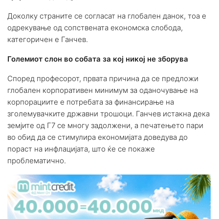
Доколку страните се согласат на глобален данок, тоа е
одрекување од сопствената економска слобода,
категоричен е Ганчев.
Големиот слон во собата за кој никој не зборува
Според професорот, првата причина да се предложи
глобален корпоративен минимум за оданочување на
корпорациите е потребата за финансирање на
зголемувачките државни трошоци. Ганчев истакна дека
земјите од Г7 се многу задолжени, а печатењето пари
во обид да се стимулира економијата доведува до
пораст на инфлацијата, што ќе се покаже
проблематично.