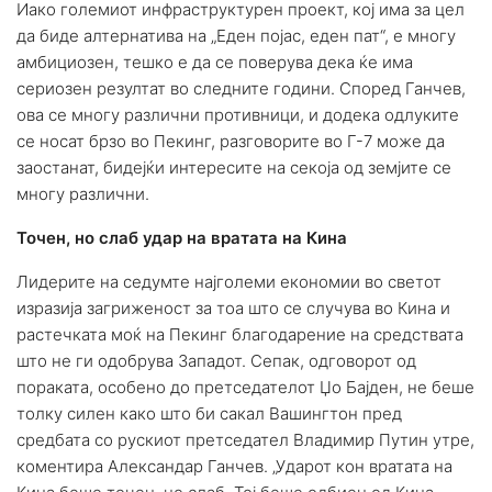
Иако големиот инфраструктурен проект, кој има за цел
да биде алтернатива на „Еден појас, еден пат“, е многу
амбициозен, тешко е да се поверува дека ќе има
сериозен резултат во следните години. Според Ганчев,
ова се многу различни противници, и додека одлуките
се носат брзо во Пекинг, разговорите во Г-7 може да
заостанат, бидејќи интересите на секоја од земјите се
многу различни.
Точен, но слаб удар на вратата на Кина
Лидерите на седумте најголеми економии во светот
изразија загриженост за тоа што се случува во Кина и
растечката моќ на Пекинг благодарение на средствата
што не ги одобрува Западот. Сепак, одговорот од
пораката, особено до претседателот Џо Бајден, не беше
толку силен како што би сакал Вашингтон пред
средбата со рускиот претседател Владимир Путин утре,
коментира Александар Ганчев. „Ударот кон вратата на