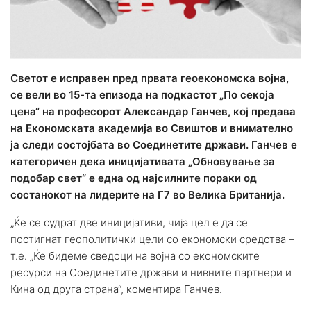
Светот е исправен пред првата геоекономска војна,
се вели во 15-та епизода на подкастот „По секоја
цена“ на професорот Александар Ганчев, кој предава
на Економската академија во Свиштов и внимателно
ја следи состојбата во Соединетите држави. Ганчев е
категоричен дека иницијативата „Обновување за
подобар свет“ е една од најсилните пораки од
состанокот на лидерите на Г7 во Велика Британија.
„Ќе се судрат две иницијативи, чија цел е да се
постигнат геополитички цели со економски средства –
т.е. „Ќе бидеме сведоци на војна со економските
ресурси на Соединетите држави и нивните партнери и
Кина од друга страна“, коментира Ганчев.