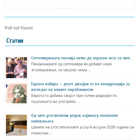
Poll not found
Статии
Септемвриската пензија нема да порасне исто за сите
Пензионерите од септември ќе добијат ново
зголемување, но овојпат нема …
Европа избира — десет дизајни се во конкуренција за
изгледот на новите евробанкноти
Еврото го добива својот прв голем редизајн по
пуштањето во употреба …
Oд сите угостителски услуги, најмногу поскапеле
ноќевањата
Цените на угостителските услуги во јули 2026 година се
повисоки …