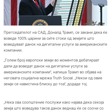
Претседателот на САД, Доналд Трамп, се закани дека ќе
воведе 100% царини за сите стоки од земјите што
воведуваат данок на дигитални услуги за американските
компании.
„Голем број европски земји во моментов дебатираат
дали да воведат данок на дигитални услуги за
американските компании“, напиша Трамп во објава на
неговата социјална мрежа Truth Social. „Некои од овие
земји се навистина блиску до тоа“, додаде тој.
„Нека ова соопштение послужи како најава дека секоја
земја што воведува таков данок веднаш ќе се соочи со