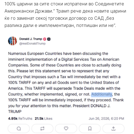
100% царини за сите стоки испратени во Соединетите
Американски Држави.“ Трамп рече дека новите царини
ќе го заменат секој трговски договор со САД „без
разлика дали е имплементиран, потпишан или не“.