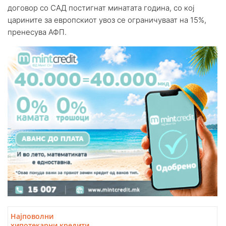
договор со САД постигнат минатата година, со кој
царините за европскиот увоз се ограничуваат на 15%,
пренесува АФП.