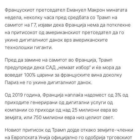
Францускиот претседател Емануел Макрон минатата
недела, неколку часа пред средбата со Трамп на
самитот на Г7, изјави дека Франција нема да потклекне
на притисокот од американскиот претседател да го
укине дигиталниот данок врз американските
технолошки гиганти.
Пред да замине на самитот во Франција, Трамп
предупреди дека САД „немаат избор“ и ќе мора да
воведат 100% царини за француските вина доколку
Париз не го укине дигиталниот данок.
Од 2019 година, Франција наплаќа надомест од 3% од
приходите генерирани од дигитални услуги од
компании со приходи од над 25 милиони евра во
земјата, или 750 милиони евра низ целиот свет.
Новиот притисок од Трамп дојде откако земјите-членки
на Европската Унија официјално го одобрија трговскиот