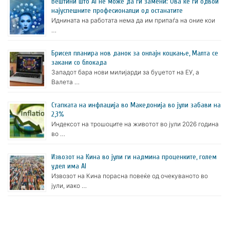
Вештини што AI не може да ги замени: Ова ќе ги одвои
најуспешните професионалци од останатите
Иднината на работата нема да им припаѓа на оние кои
…
Брисел планира нов данок за онлајн коцкање, Малта се
закани со блокада
Западот бара нови милијарди за буџетот на ЕУ, а
Валета …
Стапката на инфлација во Македонија во јули забави на
2,3%
Индексот на трошоците на животот во јули 2026 година
во …
Извозот на Кина во јули ги надмина проценките, голем
удел има AI
Извозот на Кина порасна повеќе од очекуваното во
јули, иако …